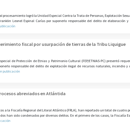
l procesamiento logró la Unidad Especial Contra la Trata de Personas, Explotación Sexu
Franklin Leonel Espinal Carías por suponerlo responsable del delito de elaboración y 
publicación
uerimiento fiscal por usurpación de tierras de la Tribu Liquigue
special de Protección de Etnias y Patrimonio Cultural (FEP/ETNIAS-PC) presentó requer
onerlo responsable del delito de explotación ilegal de recursos naturales, incendio y
er publicación
ocesos abreviados en Atlántida
tos a la Fiscalía Regional del Litoral Atlántico (FRLA), han reportado un total de cuatro
s han sido condenados por diversos delitos. En el primero de los casos, la Fiscalía Es
icación