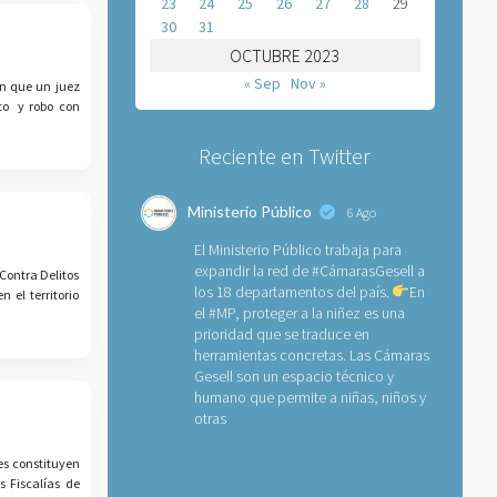
23
24
25
26
27
28
29
30
31
OCTUBRE 2023
« Sep
Nov »
on que un juez
ato y robo con
Reciente en Twitter
Ministerio Público
6 Ago
El Ministerio Público trabaja para
expandir la red de
#CámarasGesell
a
Contra Delitos
los 18 departamentos del país.
En
 el territorio
el
#MP
, proteger a la niñez es una
prioridad que se traduce en
herramientas concretas. Las Cámaras
Gesell son un espacio técnico y
humano que permite a niñas, niños y
otras
tes constituyen
s Fiscalías de