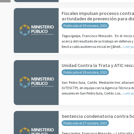
Fiscales impulsan procesos contra 
actividades de prevención para di
Publicado el 30 octubre, 2023
Tegucigalpa, Francisco Morazán. En el inicio
acerca del resultado de su trabajo en defensa y
llevó a cabo audiencia inicial en [&hell...
Leer p
Unidad Contra la Trata y ATIC resc
Publicado el 28 octubre, 2023
San Pedro Sula, Cortés. Mediante tres allanam
(UTESCTP), en equipo con la Agencia Técnica de 
sexuales en San Pedro Sula, Cortés. Los...
Leer p
Sentencia condenatoria contra h
Publicado el 27 octubre, 2023
Tegucigalpa, Francisco Morazán. – La Fiscalía d