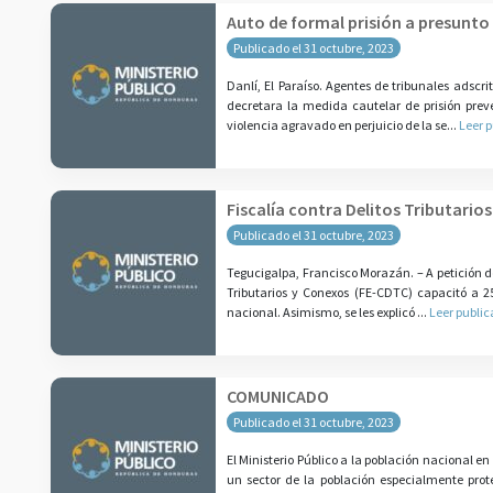
Auto de formal prisión a presunto
Publicado el 31 octubre, 2023
Danlí, El Paraíso. Agentes de tribunales adscri
decretara la medida cautelar de prisión prev
violencia agravado en perjuicio de la se...
Leer 
Fiscalía contra Delitos Tributario
Publicado el 31 octubre, 2023
Tegucigalpa, Francisco Morazán. – A petición de
Tributarios y Conexos (FE-CDTC) capacitó a 25
nacional. Asimismo, se les explicó ...
Leer public
COMUNICADO
Publicado el 31 octubre, 2023
El Ministerio Público a la población nacional en
un sector de la población especialmente prote