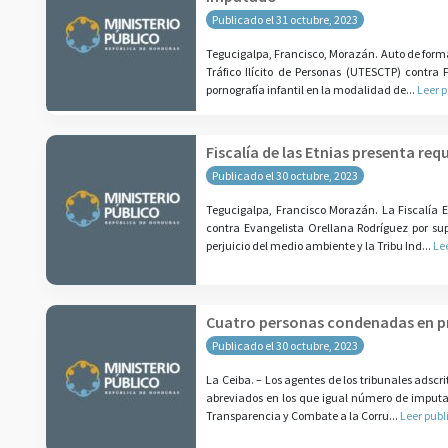
Publicado el 31 octubre, 2023
Tegucigalpa, Francisco, Morazán. Auto de forma
Tráfico Ilícito de Personas (UTESCTP) contra 
pornografía infantil en la modalidad de...
Leer 
Fiscalía de las Etnias presenta req
Publicado el 30 octubre, 2023
Tegucigalpa, Francisco Morazán. La Fiscalía E
contra Evangelista Orellana Rodríguez por sup
perjuicio del medio ambiente y la Tribu Ind...
Le
Cuatro personas condenadas en pr
Publicado el 30 octubre, 2023
La Ceiba. – Los agentes de los tribunales adscri
abreviados en los que igual número de imputado
Transparencia y Combate a la Corru...
Leer publ