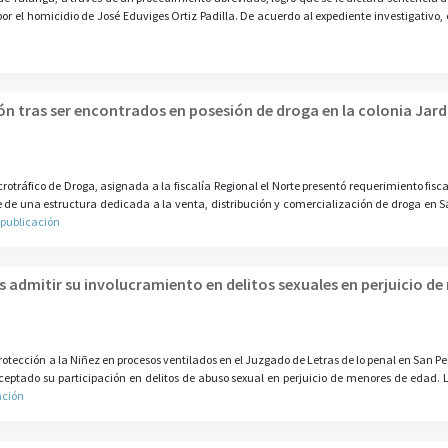
r el homicidio de José Eduviges Ortiz Padilla. De acuerdo al expediente investigativo, 
ón tras ser encontrados en posesión de droga en la colonia Jard
rotráfico de Droga, asignada a la fiscalía Regional el Norte presentó requerimiento fisc
e una estructura dedicada a la venta, distribución y comercialización de droga en S
 publicación
admitir su involucramiento en delitos sexuales en perjuicio d
Protección a la Niñez en procesos ventilados en el Juzgado de Letras de lo penal en San Pe
ceptado su participación en delitos de abuso sexual en perjuicio de menores de edad. 
ación