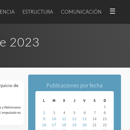
☰
ENCIA
ESTRUCTURA
COMUNICACIÓN
re 2023
Publicaciones por fecha
rjuicio de
L
M
X
J
V
S
D
1
as y Patrimonio
2
3
4
5
6
7
8
El imputado es
9
10
11
12
13
14
15
16
17
18
19
20
21
22