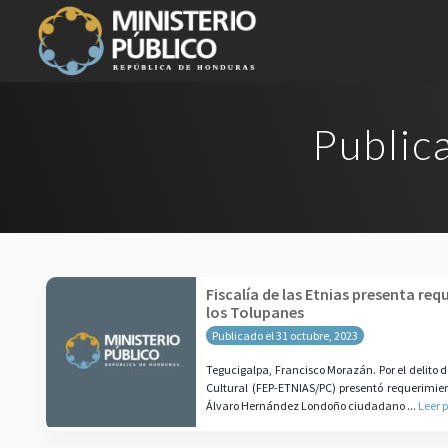
Public
Fiscalía de las Etnias presenta req
los Tolupanes
Publicado el 31 octubre, 2023
Tegucigalpa, Francisco Morazán. Por el delito de
Cultural (FEP-ETNIAS/PC) presentó requerimien
Álvaro Hernández Londoño ciudadano ...
Leer 