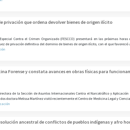
de privación que ordena devolver bienes de origen ilícito
 Especial Contra el Crimen Organizado (FESCCO) presentará en las próximas horas 
juez de privación definitiva del dominio de bienes de origen ilícito, con el que favoreció
ción
icina Forense y constata avances en obras físicas para funciona
ectora de la Sección de Asuntos Internacionales Contra el Narcotráfico y Aplicación 
idos doctora Melissa Martínez visitó recientemente el Centro de Medicina Legal y Ciencia
icación
esolución ancestral de conflictos de pueblos indígenas y afro h