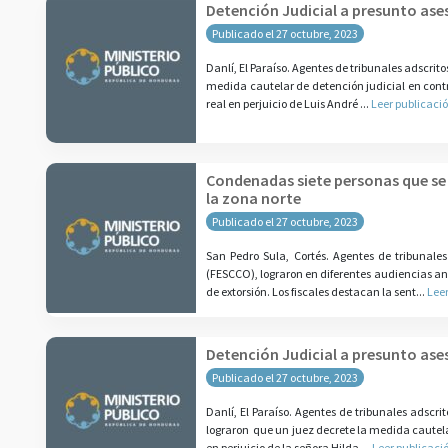
Detención Judicial a presunto ase
Publicado el 27 octubre, 2023
Danlí, El Paraíso. Agentes de tribunales adscri
medida cautelar de detención judicial en contr
real en perjuicio de Luis André ...
Leer publicaci
Condenadas siete personas que se 
la zona norte
Publicado el 27 octubre, 2023
San Pedro Sula, Cortés. Agentes de tribunales
(FESCCO), lograron en diferentes audiencias ant
de extorsión. Los fiscales destacan la sent...
Leer
Detención Judicial a presunto ases
Publicado el 27 octubre, 2023
Danlí, El Paraíso. Agentes de tribunales adscr
lograron que un juez decrete la medida cautelar
en perjuicio de la señora Hilda ...
Leer publicaci