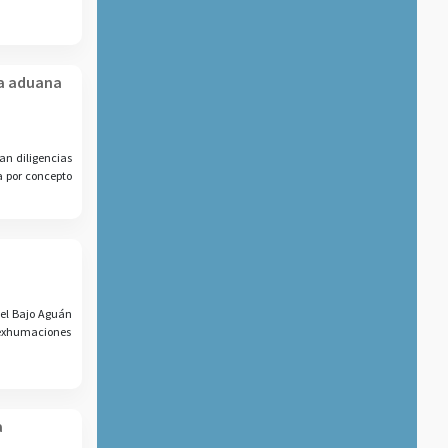
la aduana
zan diligencias
a por concepto
del Bajo Aguán
s exhumaciones
a