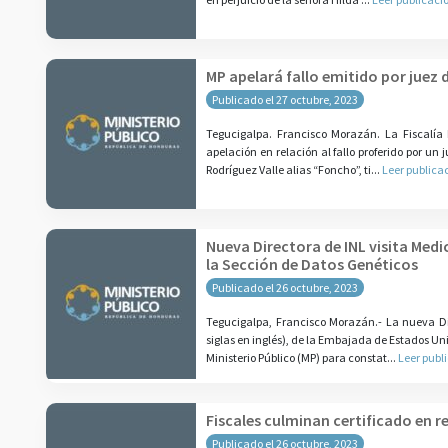
MP apelará fallo emitido por juez 
Publicado el 27 octubre, 2023
Tegucigalpa. Francisco Morazán. La Fiscalía
apelación en relación al fallo proferido por un 
Rodríguez Valle alias “Foncho”, ti...
Leer publica
Nueva Directora de INL visita Med
la Sección de Datos Genéticos
Publicado el 26 octubre, 2023
Tegucigalpa, Francisco Morazán.- La nueva Dir
siglas en inglés), de la Embajada de Estados Un
Ministerio Público (MP) para constat...
Leer publ
Fiscales culminan certificado en r
Publicado el 26 octubre, 2023