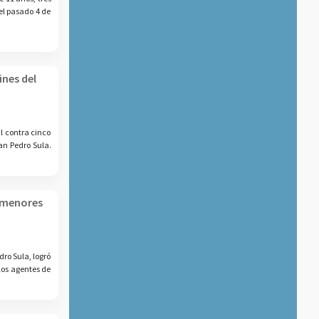
el pasado 4 de
ines del
al contra cinco
an Pedro Sula.
e menores
dro Sula, logró
Los agentes de