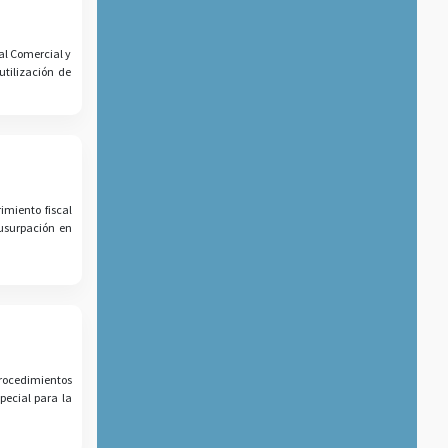
al Comercial y
utilización de
imiento fiscal
 usurpación en
 procedimientos
pecial para la