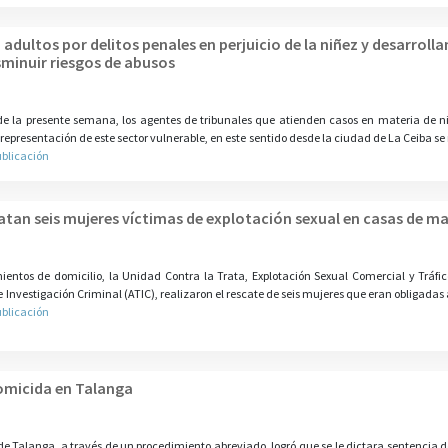
adultos por delitos penales en perjuicio de la niñez y desarrolla
sminuir riesgos de abusos
 de la presente semana, los agentes de tribunales que atienden casos en materia de 
 representación de este sector vulnerable, en este sentido desde la ciudad de La Ceiba se
ublicación
atan seis mujeres víctimas de explotación sexual en casas de m
ientos de domicilio, la Unidad Contra la Trata, Explotación Sexual Comercial y Tráfi
Investigación Criminal (ATIC), realizaron el rescate de seis mujeres que eran obligadas 
ublicación
omicida en Talanga
e Talanga, a través de un procedimiento abreviado, logró que se le dictara sentencia de