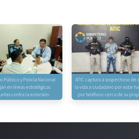
io Público y Policía Nacional
ATIC captura a sospechoso de q
jan en líneas estratégicas
la vida a ciudadano por estar 
untas contra la extorsión
por teléfono cerca de su pro