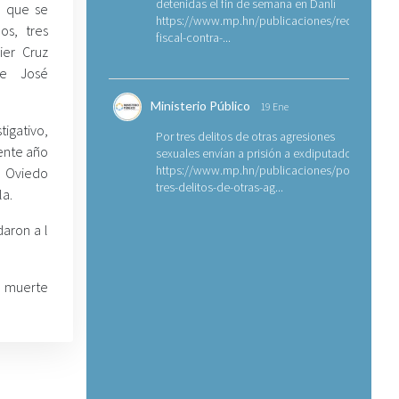
detenidas el fin de semana en Danlí
ó que se
https://www.mp.hn/publicaciones/requerimien
os, tres
fiscal-contra-...
ier Cruz
de José
Ministerio Público
19 Ene
igativo,
Por tres delitos de otras agresiones
ente año
sexuales envían a prisión a exdiputado
https://www.mp.hn/publicaciones/por-
z Oviedo
tres-delitos-de-otras-ag...
la.
daron a l
e muerte