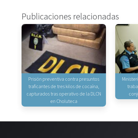
Publicaciones relacionadas
Prisión preventiva contra presuntos
Minister
traficantes de tres kilos de cocaína,
traba
capturados tras operativo de la DLCN
conj
en Choluteca