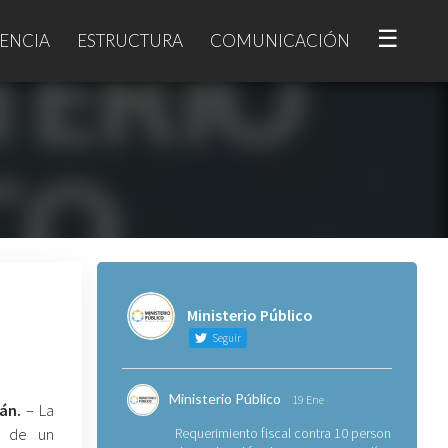
☰
ENCIA
ESTRUCTURA
COMUNICACIÓN
Ministerio Público
Seguir
Ministerio Público
19 Ene
zán.
– La
s de un
Requerimiento fiscal contra 10 personas