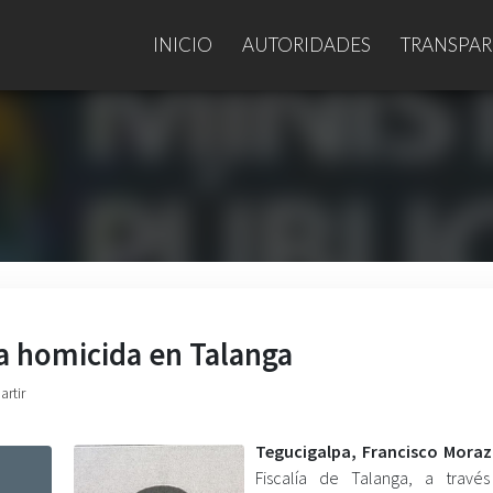
INICIO
AUTORIDADES
TRANSPAR
a homicida en Talanga
artir
Tegucigalpa, Francisco Mora
Fiscalía de Talanga, a travé