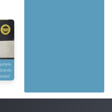
uitarle
hablando
piedad