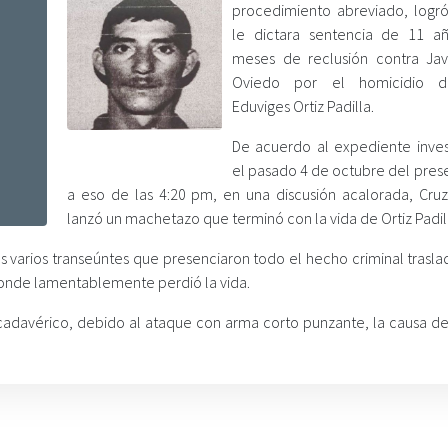
procedimiento abreviado, logr
le dictara sentencia de 11 añ
meses de reclusión contra Jav
Oviedo por el homicidio 
Eduviges Ortiz Padilla.
De acuerdo al expediente invest
el pasado 4 de octubre del pres
a eso de las 4:20 pm, en una discusión acalorada, Cru
lanzó un machetazo que terminó con la vida de Ortiz Padil
s varios transeúntes que presenciaron todo el hecho criminal trasla
donde lamentablemente perdió la vida.
 cadavérico, debido al ataque con arma corto punzante, la causa d