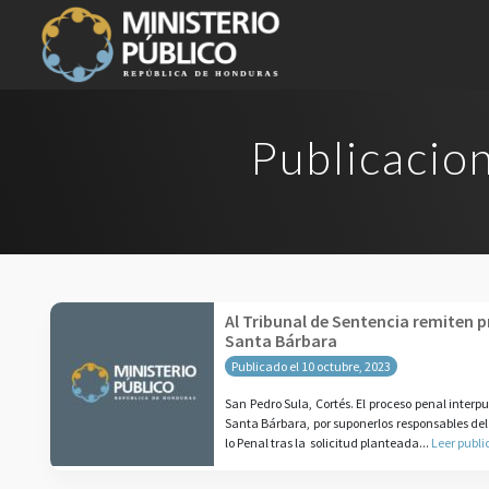
Publicacion
Al Tribunal de Sentencia remiten p
Santa Bárbara
Publicado el 10 octubre, 2023
San Pedro Sula, Cortés. El proceso penal inter
Santa Bárbara, por suponerlos responsables del 
lo Penal tras la solicitud planteada...
Leer publi