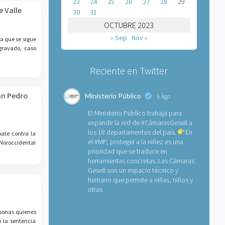
23
24
25
26
27
28
29
 Valle
30
31
OCTUBRE 2023
« Sep
Nov »
a que se sigue
gravado, caso
Reciente en Twitter
an Pedro
Ministerio Público
6 Ago
El Ministerio Público trabaja para
expandir la red de
#CámarasGesell
a
los 18 departamentos del país.
En
bate contra la
el
#MP
, proteger a la niñez es una
 Noroccidental
prioridad que se traduce en
herramientas concretas. Las Cámaras
Gesell son un espacio técnico y
humano que permite a niñas, niños y
otras
rsonas quienes
ó la sentencia