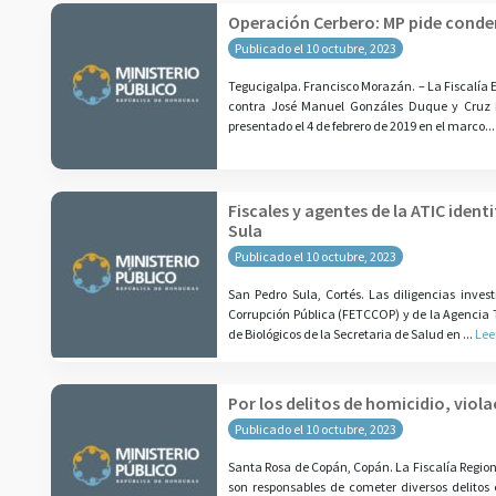
Operación Cerbero: MP pide conden
Publicado el 10 octubre, 2023
Tegucigalpa. Francisco Morazán. – La Fiscalía E
contra José Manuel Gonzáles Duque y Cruz Hu
presentado el 4 de febrero de 2019 en el marco..
Fiscales y agentes de la ATIC iden
Sula
Publicado el 10 octubre, 2023
San Pedro Sula, Cortés. Las diligencias inves
Corrupción Pública (FETCCOP) y de la Agencia T
de Biológicos de la Secretaria de Salud en ...
Lee
Por los delitos de homicidio, viol
Publicado el 10 octubre, 2023
Santa Rosa de Copán, Copán. La Fiscalía Regio
son responsables de cometer diversos delitos