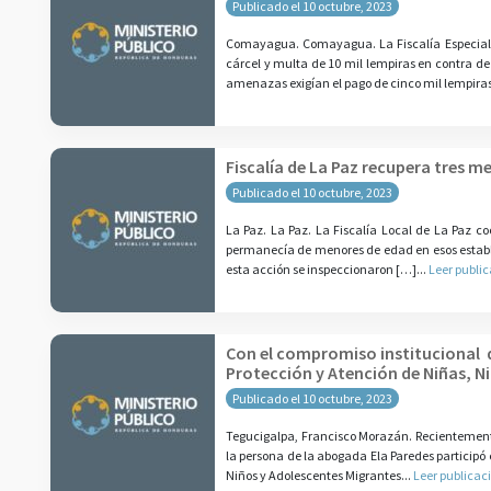
Publicado el 10 octubre, 2023
Comayagua. Comayagua. La Fiscalía Especial
cárcel y multa de 10 mil lempiras en contra d
amenazas exigían el pago de cinco mil lempira
Fiscalía de La Paz recupera tres m
Publicado el 10 octubre, 2023
La Paz. La Paz. La Fiscalía Local de La Paz co
permanecía de menores de edad en esos establec
esta acción se inspeccionaron […]...
Leer publi
Con el compromiso institucional 
Protección y Atención de Niñas, 
Publicado el 10 octubre, 2023
Tegucigalpa, Francisco Morazán. Recientemente,
la persona de la abogada Ela Paredes participó 
Niños y Adolescentes Migrantes...
Leer publicac