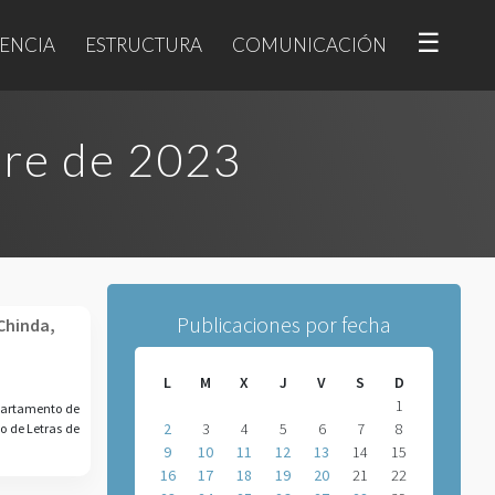
☰
ENCIA
ESTRUCTURA
COMUNICACIÓN
bre de 2023
Publicaciones por fecha
 Chinda,
L
M
X
J
V
S
D
1
epartamento de
2
3
4
5
6
7
8
o de Letras de
9
10
11
12
13
14
15
16
17
18
19
20
21
22