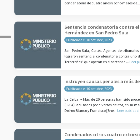
condenatoria de cuatro años y ocho meses de..
Sentencia condenatoria contra el p
Hernández en San Pedro Sula
Publicado el 10 octubre, 2023
San Pedro Sula, Cortés. Agentes de tribunales
lograron sentencia condenatoria contra uno de
Tercereños” que operan en el sector de ...
Leer p
Instruyen causas penales a más de 
Publicado el 10 octubre, 2023
La Ceiba. – Más de 20 personas han sido procesa
(FRLA), acusados por diversos delitos, en su may
Dolmo Blanco y Francisco [&he...
Leer publicac
Condenados otros cuatro extorsio