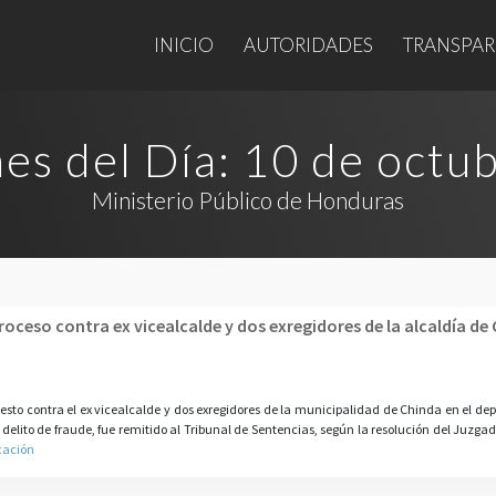
INICIO
AUTORIDADES
TRANSPAR
es del Día:
10 de octu
Ministerio Público de Honduras
roceso contra ex vicealcalde y dos exregidores de la alcaldía de
puesto contra el ex vicealcalde y dos exregidores de la municipalidad de Chinda en el d
delito de fraude, fue remitido al Tribunal de Sentencias, según la resolución del Juzgad
cación