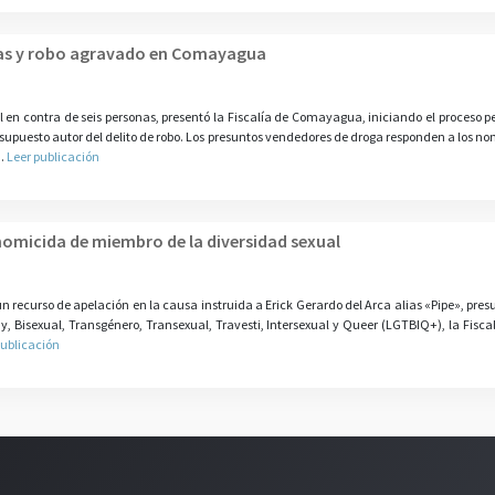
gas y robo agravado en Comayagua
 contra de seis personas, presentó la Fiscalía de Comayagua, iniciando el proceso p
 supuesto autor del delito de robo. Los presuntos vendedores de droga responden a los n
..
Leer publicación
homicida de miembro de la diversidad sexual
 recurso de apelación en la causa instruida a Erick Gerardo del Arca alias «Pipe», pre
Bisexual, Transgénero, Transexual, Travesti, Intersexual y Queer (LGTBIQ+), la Fiscal
publicación