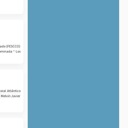
izado (FESCCO)
nominada “ Los
oral Atlántico
a Melvin Javier