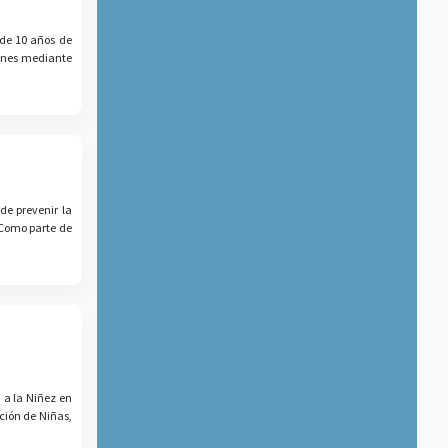
de 10 años de
ienes mediante
de prevenir la
 Como parte de
 a la Niñez en
ción de Niñas,