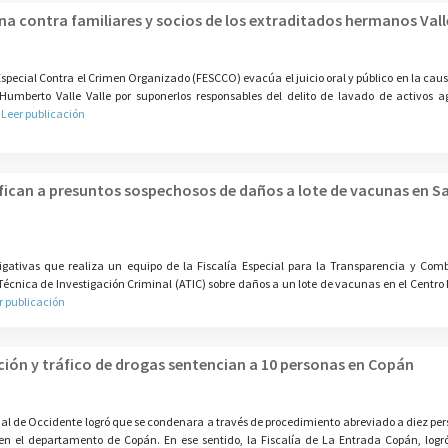
a contra familiares y socios de los extraditados hermanos Valle
special Contra el Crimen Organizado (FESCCO) evacúa el juicio oral y público en la caus
mberto Valle Valle por suponerlos responsables del delito de lavado de activos a
.
Leer publicación
tifican a presuntos sospechosos de daños a lote de vacunas en S
tigativas que realiza un equipo de la Fiscalía Especial para la Transparencia y Com
écnica de Investigación Criminal (ATIC) sobre daños a un lote de vacunas en el Centro
r publicación
ación y tráfico de drogas sentencian a 10 personas en Copán
nal de Occidente logró que se condenara a través de procedimiento abreviado a diez pe
 en el departamento de Copán. En ese sentido, la Fiscalía de La Entrada Copán, logr