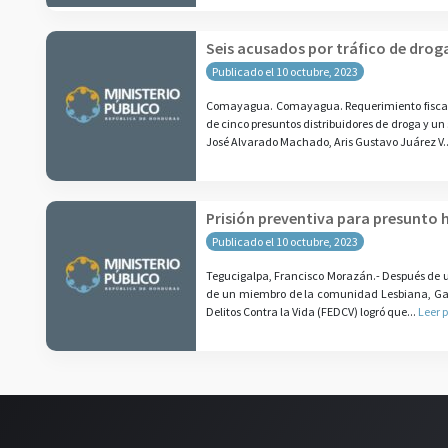
Seis acusados por tráfico de dro
Publicado el 10 octubre, 2023
Comayagua. Comayagua. Requerimiento fiscal en
de cinco presuntos distribuidores de droga y un
José Alvarado Machado, Aris Gustavo Juárez V.
Prisión preventiva para presunto 
Publicado el 10 octubre, 2023
Tegucigalpa, Francisco Morazán.- Después de un
de un miembro de la comunidad Lesbiana, Gay, 
Delitos Contra la Vida (FEDCV) logró que...
Leer 