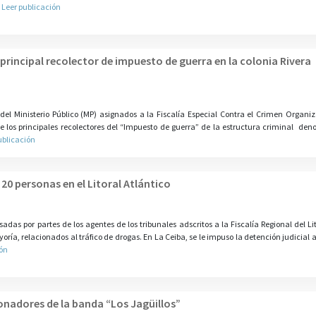
.
Leer publicación
rincipal recolector de impuesto de guerra en la colonia Rivera
 del Ministerio Público (MP) asignados a la Fiscalía Especial Contra el Crimen Organ
 los principales recolectores del “Impuesto de guerra” de la estructura criminal de
ublicación
20 personas en el Litoral Atlántico
das por partes de los agentes de los tribunales adscritos a la Fiscalía Regional del Lit
oría, relacionados al tráfico de drogas. En La Ceiba, se le impuso la detención judicial 
ión
nadores de la banda “Los Jagüillos”