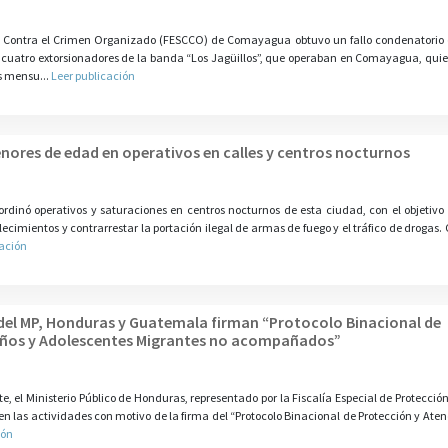
 Contra el Crimen Organizado (FESCCO) de Comayagua obtuvo un fallo condenatorio 
e cuatro extorsionadores de la banda “Los Jagüillos”, que operaban en Comayagua, qu
s mensu...
Leer publicación
enores de edad en operativos en calles y centros nocturnos
ordinó operativos y saturaciones en centros nocturnos de esta ciudad, con el objetivo 
imientos y contrarrestar la portación ilegal de armas de fuego y el tráfico de drogas.
cación
del MP, Honduras y Guatemala firman “Protocolo Binacional de
Niños y Adolescentes Migrantes no acompañados”
 el Ministerio Público de Honduras, representado por la Fiscalía Especial de Protección
en las actividades con motivo de la firma del “Protocolo Binacional de Protección y Aten
ión