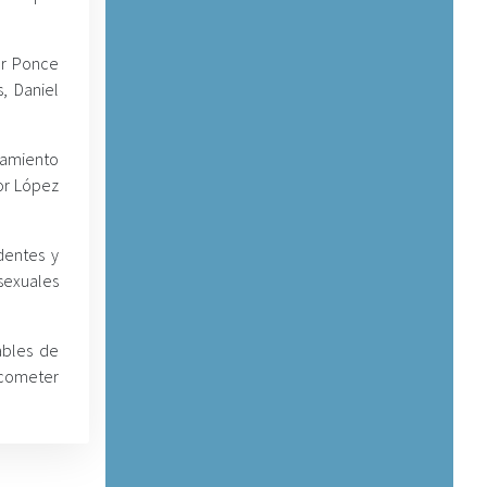
or Ponce
, Daniel
samiento
or López
dentes y
sexuales
ables de
e cometer