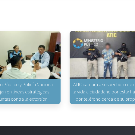
io Público y Policía Nacional
ATIC captura a sospechoso de q
jan en líneas estratégicas
la vida a ciudadano por estar 
untas contra la extorsión
por teléfono cerca de su pro