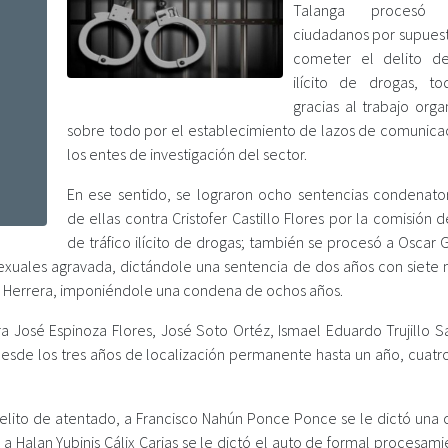
Talanga proces
ciudadanos por supue
cometer el delito de
ilícito de drogas, t
gracias al trabajo orga
sobre todo por el establecimiento de lazos de comunica
los entes de investigación del sector.
En ese sentido, se lograron ocho sentencias condenator
de ellas contra Cristofer Castillo Flores por la comisión d
de tráfico ilícito de drogas; también se procesó a Oscar
exuales agravada, dictándole una sentencia de dos años con siete 
r Herrera, imponiéndole una condena de ochos años.
a José Espinoza Flores, José Soto Ortéz, Ismael Eduardo Trujillo S
esde los tres años de localización permanente hasta un año, cuatr
l delito de atentado, a Francisco Nahún Ponce Ponce se le dictó una
 Halan Yubinis Cálix Carias se le dictó el auto de formal procesami