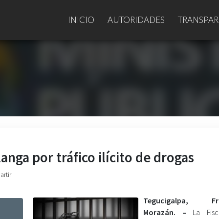
INICIO
AUTORIDADES
TRANSPAR
nga por tráfico ilícito de drogas
artir
Tegucigalpa, Fra
Morazán. –
La Fisc