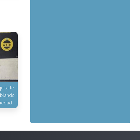
uitarle
hablando
piedad