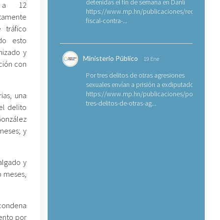
detenidas el fin de semana en Danlí
ó a 12
https://www.mp.hn/publicaciones/requerimien
stamente
fiscal-contra-...
 tráfico
odo esto
nizado y
Ministerio Público
19 Ene
ción con
Por tres delitos de otras agresiones
sexuales envían a prisión a exdiputado
https://www.mp.hn/publicaciones/por-
ias, una
tres-delitos-de-otras-ag...
el delito
 González
meses; y
algado y
o meses,
 condena
ento por