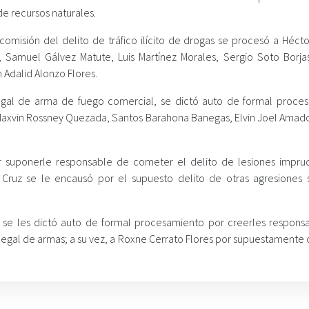
e recursos naturales.
 comisión del delito de tráfico ilícito de drogas se procesó a Héct
 Samuel Gálvez Matute, Luis Martínez Morales, Sergio Soto Borjas
Adalid Alonzo Flores.
egal de arma de fuego comercial, se dictó auto de formal proce
Maxvin Rossney Quezada, Santos Barahona Banegas, Elvin Joel Amad
suponerle responsable de cometer el delito de lesiones impru
ruz se le encausó por el supuesto delito de otras agresiones 
se les dictó auto de formal procesamiento por creerles respons
ón legal de armas; a su vez, a Roxne Cerrato Flores por supuestament