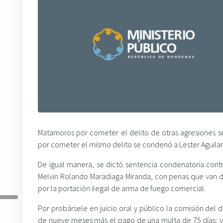
Matamoros por cometer el delito de otras agresiones s
por cometer el mismo delito se condenó a Lester Aguila
De igual manera, se dictó sentencia condenatoria contr
Melvin Rolando Maradiaga Miranda, con penas que van d
por la portación ilegal de arma de fuego comercial.
Por probársele en juicio oral y público la comisión de
de nueve meses más el pago de una multa de 75 días; y a