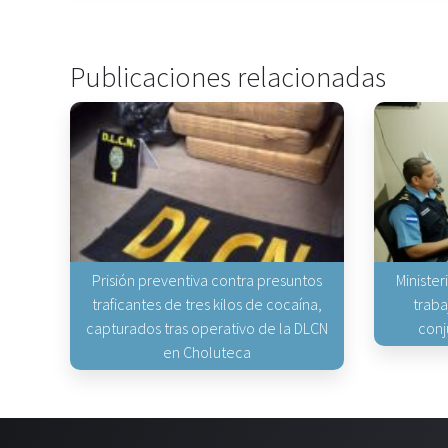
Publicaciones relacionadas
Prisión preventiva contra presuntos
Minister
traficantes de tres kilos de cocaína,
traba
capturados tras operativo de la DLCN
conj
en Choluteca