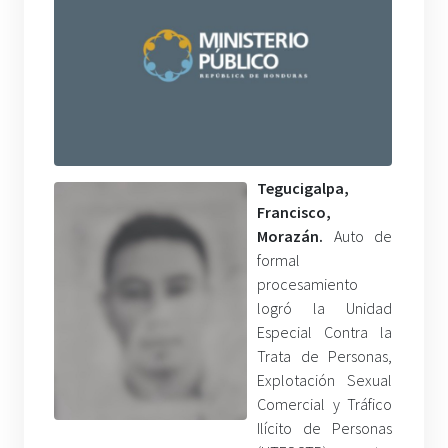
Tegucigalpa,
Francisco,
Morazán.
Auto de
formal
procesamiento
logró la Unidad
Especial Contra la
Trata de Personas,
Explotación Sexual
Comercial y Tráfico
Ilícito de Personas