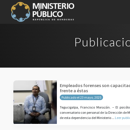
Publicaci
Empleados forenses son capacitad
frente a éstas
Publicado el 23 mayo, 2025
Tegucigalpa, Francisco Morazán. – El psicólo
conversatorio con personal de la Dirección de M
de esta dependencia del Ministerio ...
Leer publ