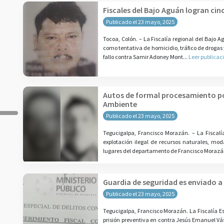
Fiscales del Bajo Aguán logran ci
Publicado el 23 mayo, 2025
Tocoa, Colón. – La Fiscalía regional del Bajo A
como tentativa de homicidio, tráfico de drogas 
fallo contra Samir Adoney Mont...
Leer publicac
Autos de formal procesamiento po
Ambiente
Publicado el 23 mayo, 2025
Tegucigalpa, Francisco Morazán. – La Fiscal
explotación ilegal de recursos naturales, mod
lugares del departamento de Francisco Morazán
Guardia de seguridad es enviado a 
Publicado el 23 mayo, 2025
Tegucigalpa, Francisco Morazán. La Fiscalía Es
prisión preventiva en contra Jesús Emanuel Vás