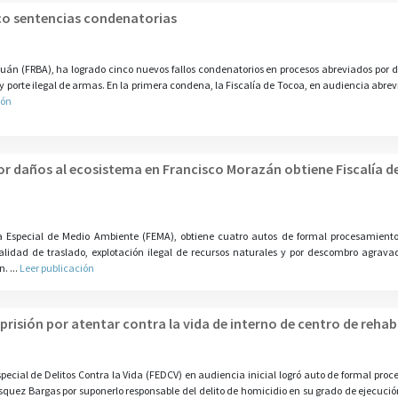
nco sentencias condenatorias
guán (FRBA), ha logrado cinco nuevos fallos condenatorios en procesos abreviados por di
y porte ilegal de armas. En la primera condena, la Fiscalía de Tocoa, en audiencia abrev
ión
r daños al ecosistema en Francisco Morazán obtiene Fiscalía de
ía Especial de Medio Ambiente (FEMA), obtiene cuatro autos de formal procesamiento
alidad de traslado, explotación ilegal de recursos naturales y por descombro agrava
. ...
Leer publicación
prisión por atentar contra la vida de interno de centro de rehab
pecial de Delitos Contra la Vida (FEDCV) en audiencia inicial logró auto de formal pro
quez Bargas por suponerlo responsable del delito de homicidio en su grado de ejecució