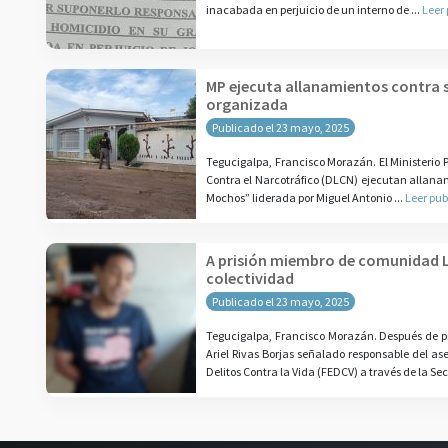
inacabada en perjuicio de un interno de ...
Leer
MP ejecuta allanamientos contra s
organizada
Publicado el 23 mayo, 2025
Tegucigalpa, Francisco Morazán. El Ministerio 
Contra el Narcotráfico (DLCN) ejecutan allana
Mochos” liderada por Miguel Antonio ...
Leer pub
A prisión miembro de comunidad 
colectividad
Publicado el 23 mayo, 2025
Tegucigalpa, Francisco Morazán. Después de 
Ariel Rivas Borjas señalado responsable del a
Delitos Contra la Vida (FEDCV) a través de la Sec