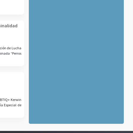
minalidad
cción de Lucha
minada “Perros
GBTIQ+ Kerwin
ía Especial de