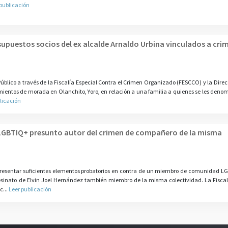
 publicación
upuestos socios del ex alcalde Arnaldo Urbina vinculados a cri
Público a través de la Fiscalía Especial Contra el Crimen Organizado (FESCCO) y la Dire
mientos de morada en Olanchito, Yoro, en relación a una familia a quienes se les deno
licación
LGBTIQ+ presunto autor del crimen de compañero de la misma
presentar suficientes elementos probatorios en contra de un miembro de comunidad L
sesinato de Elvin Joel Hernández también miembro de la misma colectividad. La Fiscal
c...
Leer publicación