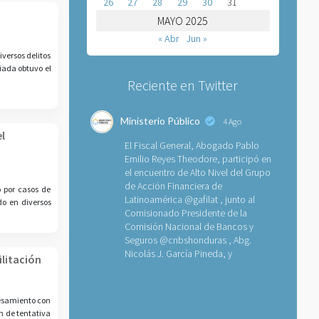
26
27
28
29
30
31
MAYO 2025
« Abr
Jun »
versos delitos
iada obtuvo el
Reciente en Twitter
Ministerio Público
4 Ago
l
El Fiscal General, Abogado Pablo
Emilio Reyes Theodore, participó en
el encuentro de Alto Nivel del Grupo
de Acción Financiera de
 por casos de
Latinoamérica
@gafilat
, junto al
do en diversos
Comisionado Presidente de la
Comisión Nacional de Bancos y
Seguros
@cnbshonduras
, Abg.
Nicolás J. García Pineda, y
ilitación
cesamiento con
n de tentativa