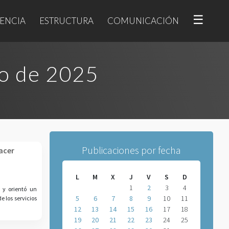
☰
ENCIA
ESTRUCTURA
COMUNICACIÓN
o de 2025
Publicaciones por fecha
acer
L
M
X
J
V
S
D
1
2
3
4
n y orientó un
5
6
7
8
9
10
11
 los servicios
12
13
14
15
16
17
18
19
20
21
22
23
24
25