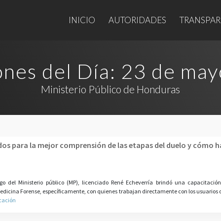
INICIO
AUTORIDADES
TRANSPAR
ones del Día:
23 de may
Ministerio Público de Honduras
os para la mejor comprensión de las etapas del duelo y cómo h
go del Ministerio público (MP), licenciado René Echeverría brindó una capacitació
edicina Forense, específicamente, con quienes trabajan directamente con los usuarios de
icación