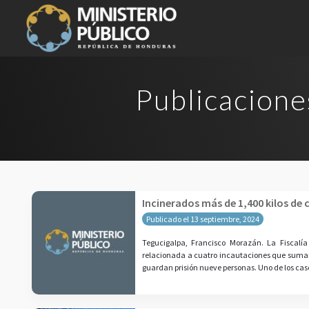
Publicacione
Incinerados más de 1,400 kilos de
Publicado el 13 septiembre, 2024
Tegucigalpa, Francisco Morazán. La Fiscalí
relacionada a cuatro incautaciones que suman 1
guardan prisión nueve personas. Uno de los caso