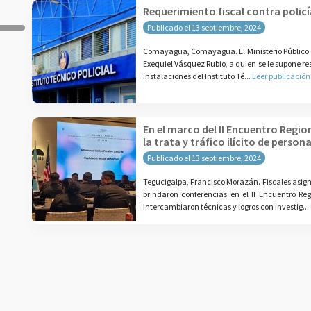
Requerimiento fiscal contra polic
Publicado el 13 septiembre, 2024
Comayagua, Comayagua. El Ministerio Público (M
Exequiel Vásquez Rubio, a quien se le supone re
instalaciones del Instituto Té...
Leer publicación
En el marco del II Encuentro Regio
la trata y tráfico ilícito de person
Publicado el 13 septiembre, 2024
Tegucigalpa, Francisco Morazán. Fiscales asigna
brindaron conferencias en el II Encuentro Re
intercambiaron técnicas y logros con investig...