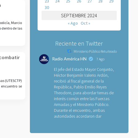
23
24
25
26
27
28
29
a
30
SEPTIEMBRE 2024
olicía, Marcio
« Ago
Oct »
o dentro de las
Reciente en Twitter
Ministerio Público Retuiteado
a combatir
Radio América HN
7 Ago
El jefe del Estado Mayor Conjunto,
Héctor Benjamín Valerio Ardón,
onas (UTESCTP)
recibió al fiscal general de la
e encuentro se
República, Pablo Emilio Reyes
Theodore, para abordar temas de
interés común entre las Fuerzas
Armadas y el Ministerio Público.
Durante el encuentro, ambas
autoridades acordaron dar