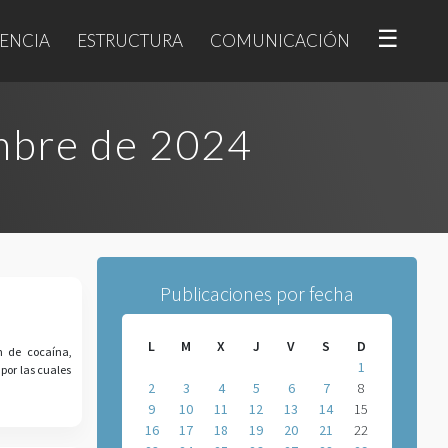
☰
ENCIA
ESTRUCTURA
COMUNICACIÓN
mbre de 2024
Publicaciones por fecha
L
M
X
J
V
S
D
n de cocaína,
1
por las cuales
2
3
4
5
6
7
8
9
10
11
12
13
14
15
16
17
18
19
20
21
22