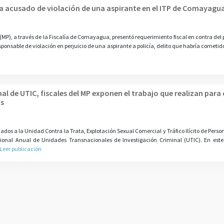
ía acusado de violación de una aspirante en el ITP de Comayagu
P), a través de la Fiscalía de Comayagua, presentó requerimiento fiscal en contra del p
sponsable de violación en perjuicio de una aspirante a policía, delito que habría cometid
nal de UTIC, fiscales del MP exponen el trabajo que realizan par
as
dos a la Unidad Contra la Trata, Explotación Sexual Comercial y Tráfico Ilícito de Pers
gional Anual de Unidades Transnacionales de Investigación Criminal (UTIC). En est
Leer publicación