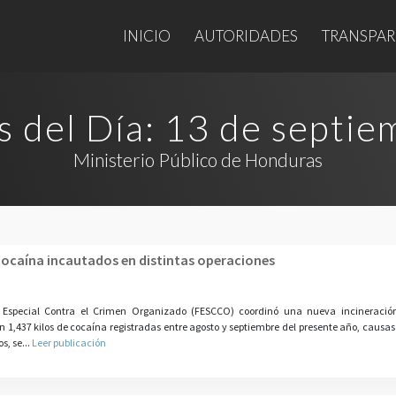
INICIO
AUTORIDADES
TRANSPAR
s del Día:
13 de septie
Ministerio Público de Honduras
 cocaína incautados en distintas operaciones
a Especial Contra el Crimen Organizado (FESCCO) coordinó una nueva incineració
,437 kilos de cocaína registradas entre agosto y septiembre del presente año, causas 
s, se...
Leer publicación