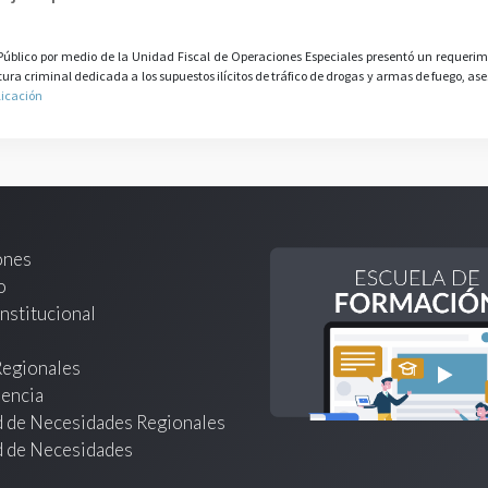
Público por medio de la Unidad Fiscal de Operaciones Especiales presentó un requerimi
ra criminal dedicada a los supuestos ilícitos de tráfico de drogas y armas de fuego, ase
licación
ones
o
nstitucional
Regionales
encia
d de Necesidades Regionales
d de Necesidades