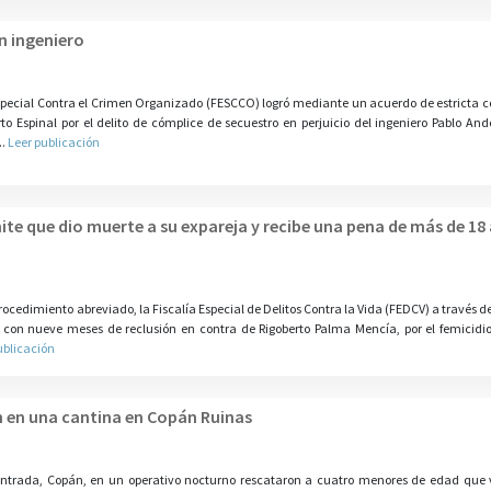
n ingeniero
special Contra el Crimen Organizado (FESCCO) logró mediante un acuerdo de estricta 
o Espinal por el delito de cómplice de secuestro en perjuicio del ingeniero Pablo And
..
Leer publicación
te que dio muerte a su expareja y recibe una pena de más de 18
rocedimiento abreviado, la Fiscalía Especial de Delitos Contra la Vida (FEDCV) a través d
 con nueve meses de reclusión en contra de Rigoberto Palma Mencía, por el femicidi
ublicación
n en una cantina en Copán Ruinas
Entrada, Copán, en un operativo nocturno rescataron a cuatro menores de edad que 