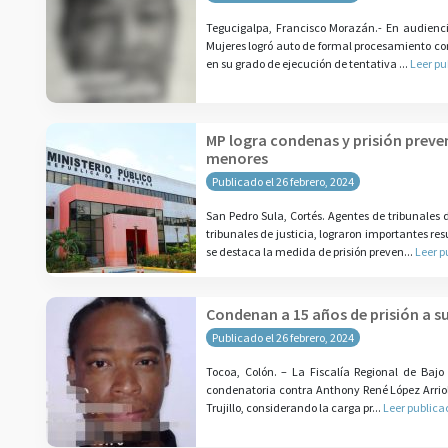
Tegucigalpa, Francisco Morazán.- En audiencia
Mujeres logró auto de formal procesamiento con
en su grado de ejecución de tentativa ...
Leer pu
MP logra condenas y prisión preve
menores
Publicado el 26 febrero, 2024
San Pedro Sula, Cortés. Agentes de tribunales 
tribunales de justicia, lograron importantes re
se destaca la medida de prisión preven...
Leer p
Condenan a 15 años de prisión a 
Publicado el 26 febrero, 2024
Tocoa, Colón. – La Fiscalía Regional de Bajo 
condenatoria contra Anthony René López Arriola,
Trujillo, considerando la carga pr...
Leer publica