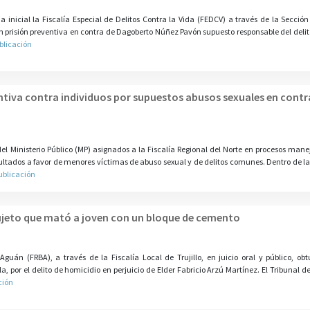
 inicial la Fiscalía Especial de Delitos Contra la Vida (FEDCV) a través de la Secció
 prisión preventiva en contra de Dagoberto Núñez Pavón supuesto responsable del delito
blicación
ntiva contra individuos por supuestos abusos sexuales en contr
del Ministerio Público (MP) asignados a la Fiscalía Regional del Norte en procesos mane
sultados a favor de menores víctimas de abuso sexual y de delitos comunes. Dentro de la
ublicación
sujeto que mató a joven con un bloque de cemento
Aguán (FRBA), a través de la Fiscalía Local de Trujillo, en juicio oral y público, ob
 por el delito de homicidio en perjuicio de Elder Fabricio Arzú Martínez. El Tribunal d
ción