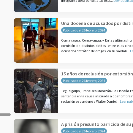
integrante de la pandilla 18. Espi...
Leer publica
Una docena de acusados por dist
Publicado el 26 febrero, 2024
Comayagua. Comayagua. – En las últimas horas,
comisión de distintos delitos, entre ellos ci
acusados detráfico de drogas, en su modali...
L
15 años de reclusión por extorsió
Publicado el 26 febrero, 2024
Tegucigalpa, Francisco Morazán. La Fiscalía E
sentencia en la causa instruida a dos hombres y
reclusión se condenó a Walter Daniel...
Leer pub
A prisión presunto parricida de su
Publicado el 26 febrero, 2024