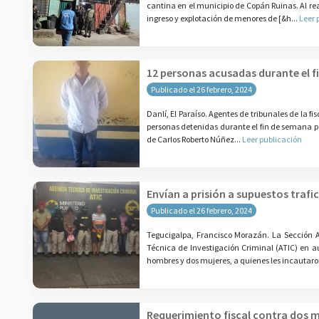
cantina en el municipio de Copán Ruinas. Al real
ingreso y explotación de menores de [&h...
Leer 
12 personas acusadas durante el f
Publicado el 26 febrero, 2024
Danlí, El Paraíso. Agentes de tribunales de la f
personas detenidas durante el fin de semana por
de Carlos Roberto Núñez...
Leer publicación
Envían a prisión a supuestos trafi
Publicado el 26 febrero, 2024
Tegucigalpa, Francisco Morazán. La Sección A
Técnica de Investigación Criminal (ATIC) en au
hombres y dos mujeres, a quienes les incautaro
Requerimiento fiscal contra dos m