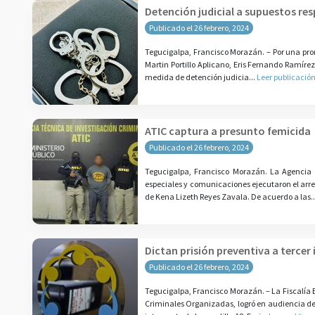
Detención judicial a supuestos re
Publicado el 26 febrero, 2024
Tegucigalpa, Francisco Morazán. – Por una pront
Martin Portillo Aplicano, Eris Fernando Ramíre
medida de detención judicia...
Leer publicació
ATIC captura a presunto femicida
Publicado el 26 febrero, 2024
Tegucigalpa, Francisco Morazán. La Agencia 
especiales y comunicaciones ejecutaron el arres
de Kena Lizeth Reyes Zavala. De acuerdo a las..
Dictan prisión preventiva a tercer
Publicado el 26 febrero, 2024
Tegucigalpa, Francisco Morazán. – La Fiscalía E
Criminales Organizadas, logró en audiencia de 