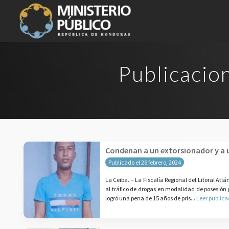
Publicacio
Condenan a un extorsionador y a u
Publicado el 26 febrero, 2024
La Ceiba. – La Fiscalía Regional del Litoral Atl
al tráfico de drogas en modalidad de posesión
logró una pena de 15 años de pris...
Leer publica