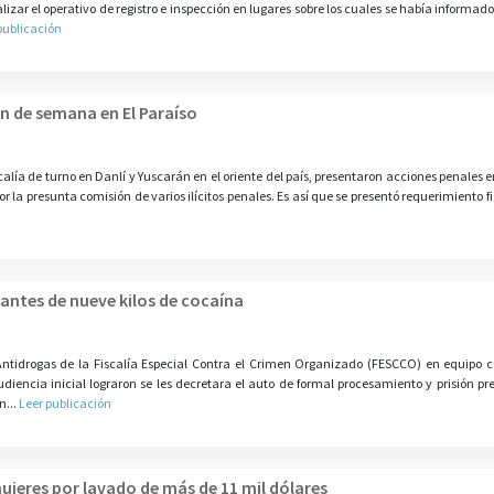
izar el operativo de registro e inspección en lugares sobre los cuales se había informado
publicación
in de semana en El Paraíso
iscalía de turno en Danlí y Yuscarán en el oriente del país, presentaron acciones penales 
 la presunta comisión de varios ilícitos penales. Es así que se presentó requerimiento f
cantes de nueve kilos de cocaína
ntidrogas de la Fiscalía Especial Contra el Crimen Organizado (FESCCO) en equipo 
diencia inicial lograron se les decretara el auto de formal procesamiento y prisión pr
n...
Leer publicación
ujeres por lavado de más de 11 mil dólares