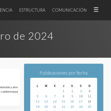
☰
ENCIA
ESTRUCTURA
COMUNICACIÓN
ero de 2024
Publicaciones por fecha
L
M
X
J
V
S
D
xtorsión y otro
1
2
3
4
ta conformidad
5
6
7
8
9
10
11
12
13
14
15
16
17
18
19
20
21
22
23
24
25