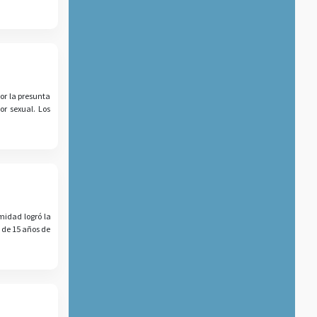
or la presunta
or sexual. Los
midad logró la
a de 15 años de