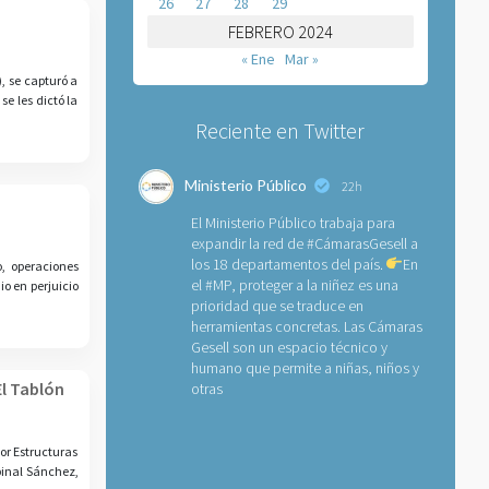
26
27
28
29
FEBRERO 2024
« Ene
Mar »
, se capturó a
e les dictó la
Reciente en Twitter
Ministerio Público
22h
El Ministerio Público trabaja para
expandir la red de
#CámarasGesell
a
los 18 departamentos del país.
En
, operaciones
el
#MP
, proteger a la niñez es una
o en perjuicio
prioridad que se traduce en
herramientas concretas. Las Cámaras
Gesell son un espacio técnico y
humano que permite a niñas, niños y
El Tablón
otras
or Estructuras
pinal Sánchez,