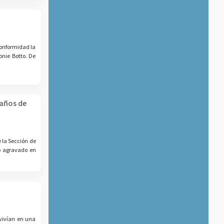
conformidad la
onie Botto. De
 años de
e la Sección de
o agravado en
vivían en una