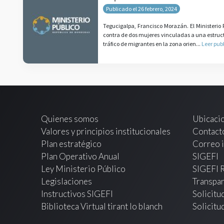
Publicado el 26 febrero, 2024
Tegucigalpa, Francisco Morazán. El Ministerio 
contra de dos mujeres vinculadas a una estructu
tráfico de migrantes en la zona orien...
Leer pub
Quienes somos
Ubicaci
Valores y principios institucionales
Contact
Plan estratégico
Correo i
Plan Operativo Anual
SIGEFI
Ley Ministerio Público
SIGEFI 
Legislaciones
Transpar
Instructivos SIGEFI
Solicitu
Biblioteca Virtual tirant lo blanch
Solicitu