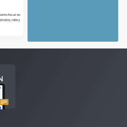
ento fiscal en
sinatos, robo y