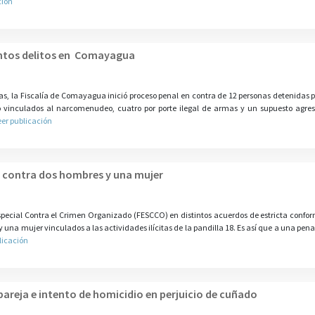
ción
intos delitos en Comayagua
 la Fiscalía de Comayagua inició proceso penal en contra de 12 personas detenidas p
nco vinculados al narcomenudeo, cuatro por porte ilegal de armas y un supuesto agres
eer publicación
n contra dos hombres y una mujer
special Contra el Crimen Organizado (FESCCO) en distintos acuerdos de estricta confor
 una mujer vinculados a las actividades ilícitas de la pandilla 18. Es así que a una pen
licación
 pareja e intento de homicidio en perjuicio de cuñado