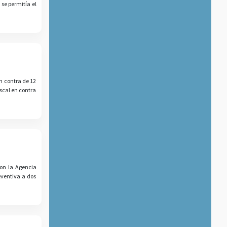
 se permitía el
en contra de 12
iscal en contra
con la Agencia
eventiva a dos