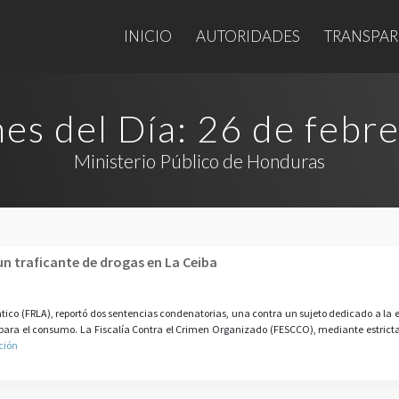
INICIO
AUTORIDADES
TRANSPAR
nes del Día:
26 de febr
Ministerio Público de Honduras
n traficante de drogas en La Ceiba
ántico (FRLA), reportó dos sentencias condenatorias, una contra un sujeto dedicado a la e
 para el consumo. La Fiscalía Contra el Crimen Organizado (FESCCO), mediante estric
ción