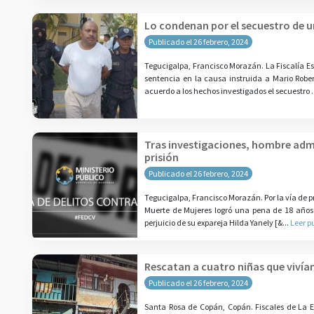
Lo condenan por el secuestro de u
Publicado el 26 febrero, 2024
Tegucigalpa, Francisco Morazán. La Fiscalía E
sentencia en la causa instruida a Mario Robert
acuerdo a los hechos investigados el secuestro .
Tras investigaciones, hombre admi
prisión
Publicado el 26 febrero, 2024
Tegucigalpa, Francisco Morazán. Por la vía de p
Muerte de Mujeres logró una pena de 18 años
perjuicio de su expareja Hilda Yanely [&...
Leer p
Rescatan a cuatro niñas que vivía
Publicado el 26 febrero, 2024
Santa Rosa de Copán, Copán. Fiscales de La 