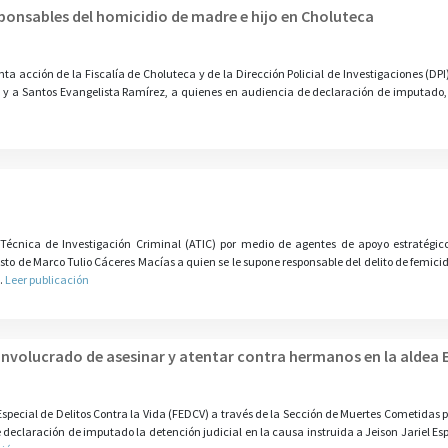
sponsables del homicidio de madre e hijo en Choluteca
a acción de la Fiscalía de Choluteca y de la Dirección Policial de Investigaciones (DPI)
z y a Santos Evangelista Ramírez, a quienes en audiencia de declaración de imputado, s
n
Técnica de Investigación Criminal (ATIC) por medio de agentes de apoyo estratégico
to de Marco Tulio Cáceres Macías a quien se le supone responsable del delito de femicidi
.
Leer publicación
 involucrado de asesinar y atentar contra hermanos en la aldea 
special de Delitos Contra la Vida (FEDCV) a través de la Sección de Muertes Cometidas p
declaración de imputado la detención judicial en la causa instruida a Jeison Jariel Es