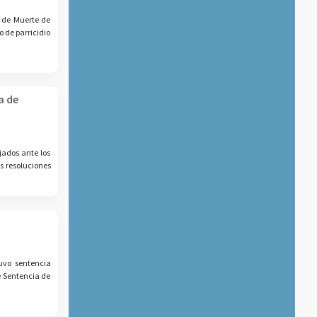
n de Muerte de
 de parricidio
a de
jados ante los
s resoluciones
tuvo sentencia
e Sentencia de