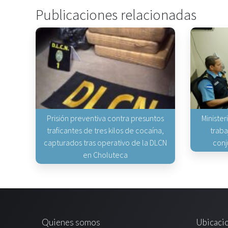
Publicaciones relacionadas
Prisión preventiva contra presuntos
Minister
traficantes de tres kilos de cocaína,
traba
capturados tras operativo de la DLCN
conj
en Choluteca
Quienes somos
Ubicaci