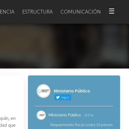
☰
ENCIA
ESTRUCTURA
COMUNICACIÓN
Ministerio Público
Seguir
Ministerio Público
19 Ene
opán, en
edad que
Requerimiento fiscal contra 10 personas