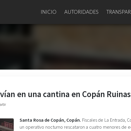
INICIO
AUTORIDADES
TRANSPAR
ivían en una cantina en Copán Ruinas
rtir
Santa Rosa de Copán, Copán.
Fiscales de La Entrada, C
un operativo nocturno rescataron a cuatro menores de 