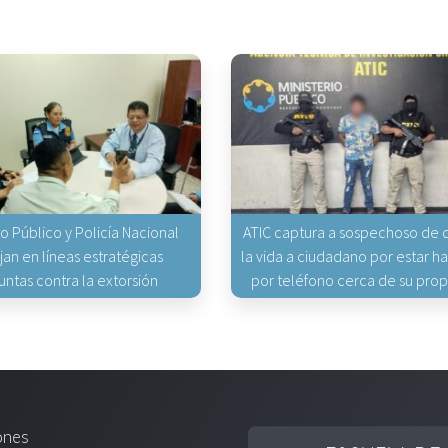
io Público y Policía Nacional
ATIC captura a sospechoso de q
jan en líneas estratégicas
la vida a ciudadano por estar 
untas contra la extorsión
por teléfono cerca de su pro
ones