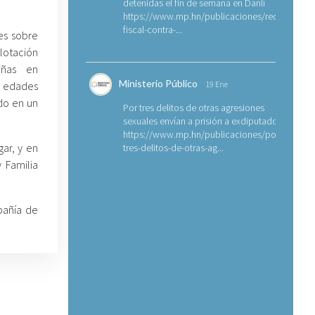
detenidas el fin de semana en Danlí
https://www.mp.hn/publicaciones/requerimien
fiscal-contra-...
res sobre
plotación
iñas en
Ministerio Público
n edades
19 Ene
do en un
Por tres delitos de otras agresiones
sexuales envían a prisión a exdiputado
https://www.mp.hn/publicaciones/por-
gar, y en
tres-delitos-de-otras-ag...
 Familia
pañía de