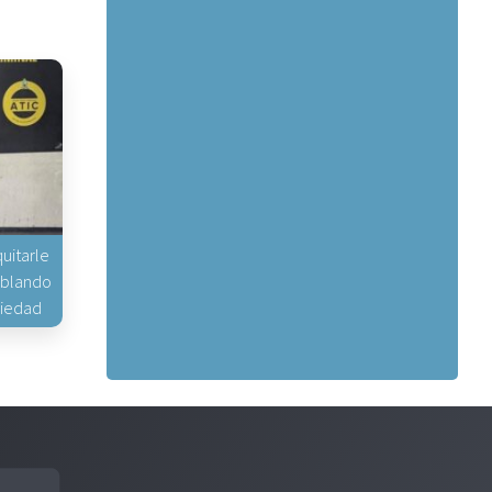
uitarle
hablando
piedad