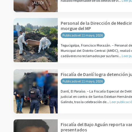
hallado responsable de los delitos de vi...
Leer p
Personal de la Dirección de Medic
morgue del MP
Publicado el 11 mayo, 2026
Tegucigalpa, Francisco Morazán. – Personal de 
Municipal del Distrito Central (AMDC), realiz
cadáveres no reclamados por sus fami...
Leer p
Fiscalía de Danlí logra detención 
Publicado el 11 mayo, 2026
Danlí, El Paraíso. – La Fiscalía Especial de De
judicial en contra de Santos Esteban Hernández
Galindo, tras la celebración de...
Leer publicaci
Fiscalía del Bajo Aguán reporta va
presentados