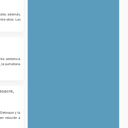
iados; además,
tre otros. Las
inta sentencia
, la sumatoria
asacre,
Delinquir y la
en relación a