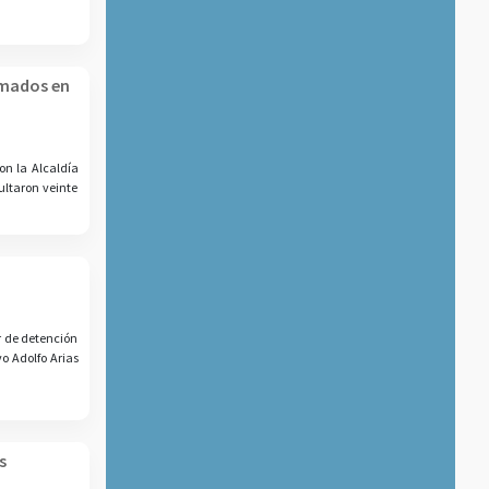
amados en
on la Alcaldía
ultaron veinte
r de detención
o Adolfo Arias
s