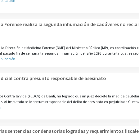
ublicación
ina Forense realiza la segunda inhumación de cadáveres no recl
la Dirección de Medicina Forense (DMF) del Ministerio Público (MP), en coordinación c
ó el pasado fin de semana la segunda inhumación del año 2026 durante la cual se sep
ublicación
judicial contra presunto responsable de asesinato
litos Contra la Vida (FEDCV) de Danlí, ha logrado que un juez decrete la medida cautela
. Al imputado se le presume responsable del delito de asesinato en perjuicio de Gustav
ón
rias sentencias condenatorias logradas y requerimientos fiscale