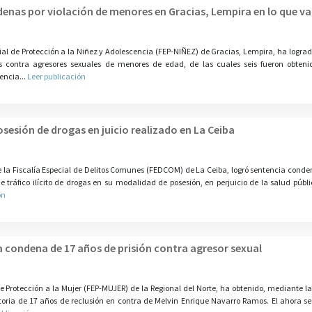
denas por violación de menores en Gracias, Lempira en lo que va
al de Protección a la Niñez y Adolescencia (FEP-NIÑEZ) de Gracias, Lempira, ha lograd
s contra agresores sexuales de menores de edad, de las cuales seis fueron obten
encia...
Leer publicación
sesión de drogas en juicio realizado en La Ceiba
e la Fiscalía Especial de Delitos Comunes (FEDCOM) de La Ceiba, logró sentencia conde
tráfico ilícito de drogas en su modalidad de posesión, en perjuicio de la salud pública
ón
 condena de 17 años de prisión contra agresor sexual
 de Protección a la Mujer (FEP-MUJER) de la Regional del Norte, ha obtenido, mediante l
oria de 17 años de reclusión en contra de Melvin Enrique Navarro Ramos. El ahora s