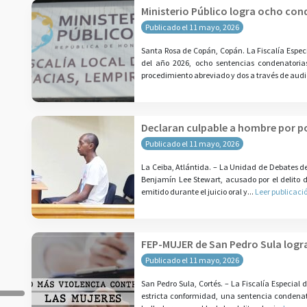
Ministerio Público logra ocho con
Publicado el 11 mayo, 2026
Santa Rosa de Copán, Copán. La Fiscalía Especi
del año 2026, ocho sentencias condenatoria
procedimiento abreviado y dos a través de audi
Declaran culpable a hombre por po
Publicado el 11 mayo, 2026
La Ceiba, Atlántida. – La Unidad de Debates d
Benjamín Lee Stewart, acusado por el delito de 
emitido durante el juicio oral y...
Leer publicaci
FEP-MUJER de San Pedro Sula logra
Publicado el 11 mayo, 2026
San Pedro Sula, Cortés. – La Fiscalía Especial
estricta conformidad, una sentencia condenat