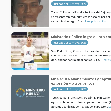
Publicado el 11 mayo, 2026
Tocoa, Colón. – La Fiscalía Regional del Bajo A
se presentaron requerimientos fiscales por deli
sentencias las registró la ...
Leer publicación
Ministerio Público logra quinta co
Publicado el 11 mayo, 2026
San Pedro Sula, Cortés. – La Fiscalía Especi
condenatoria en contra de Geovany Alberto Agurc
de sus penas podría alcanzar los 104 a...
Leer pu
MP ejecuta allanamientos y captur
extorsión y otros delitos
Publicado el 11 mayo, 2026
Tegucigalpa, Francisco Morazán. El Ministerio P
Agencia Técnica de Investigación Criminal (
actividades ilícitas cometidas por supuesto...
Le