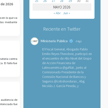
25
26
27
28
29
30
31
 de 2026
MAYO 2026
« Abr
Jun »
o en lo que va
idas mediante
Reciente en Twitter
Ministerio Público
4 Ago
El Fiscal General, Abogado Pablo
Emilio Reyes Theodore, participó en
el encuentro de Alto Nivel del Grupo
natoria contra
de Acción Financiera de
. El fallo fue
Latinoamérica
@gafilat
, junto al
Comisionado Presidente de la
Comisión Nacional de Bancos y
Seguros
@cnbshonduras
, Abg.
Nicolás J. García Pineda, y
a audiencia de
entenciado fue