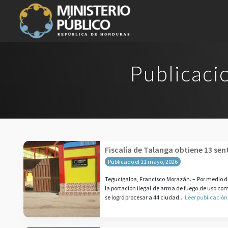
Publicaci
Fiscalía de Talanga obtiene 13 se
Publicado el 11 mayo, 2026
Tegucigalpa, Francisco Morazán. – Por medio de 
la portación ilegal de arma de fuego de uso com
se logró procesar a 44 ciudad...
Leer publicación