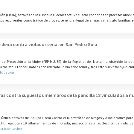
guán (FRBA), a través de las Fiscalías Locales obtuvo cuatro condenas en procesos abrev
tos recurrentes como tráfico de drogas, tenencia ilegal de armas y maltrato familiar, en
ndena contra violador serial en San Pedro Sula
al de Protección a la Mujer (FEP-MUJER) de la Regional del Norte, ha obtenido la qu
ia Pan. El encausado es considerado un violador serial y, tras este nuevo fallo judicial
blicación
as contra supuestos miembros de la pandilla 18 vinculados a m
úblico a través del Equipo Fiscal Contra el Microtráfico de Drogas y Asociaciones para 
ATIC) ejecutan 19 allanamientos de morada, inspecciones y recolección de indicios 
er publicación