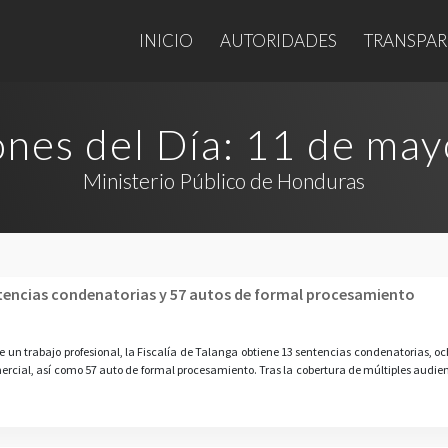
INICIO
AUTORIDADES
TRANSPAR
ones del Día:
11 de may
Ministerio Público de Honduras
ntencias condenatorias y 57 autos de formal procesamiento
un trabajo profesional, la Fiscalía de Talanga obtiene 13 sentencias condenatorias, och
ercial, así como 57 auto de formal procesamiento. Tras la cobertura de múltiples audienc