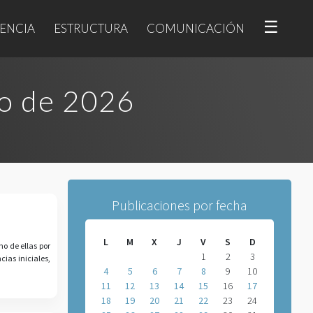
☰
ENCIA
ESTRUCTURA
COMUNICACIÓN
o de 2026
Publicaciones por fecha
L
M
X
J
V
S
D
o de ellas por
1
2
3
ias iniciales,
4
5
6
7
8
9
10
11
12
13
14
15
16
17
18
19
20
21
22
23
24