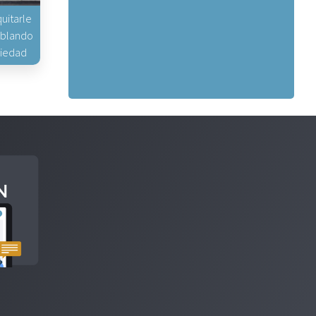
uitarle
hablando
piedad