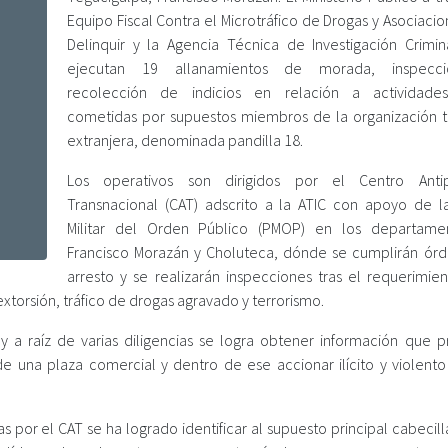
Equipo Fiscal Contra el Microtráfico de Drogas y Asociaci
Delinquir y la Agencia Técnica de Investigación Crimina
ejecutan 19 allanamientos de morada, inspecc
recolección de indicios en relación a actividades 
cometidas por supuestos miembros de la organización te
extranjera, denominada pandilla 18.
Los operativos son dirigidos por el Centro Antipa
Transnacional (CAT) adscrito a la ATIC con apoyo de la
Militar del Orden Público (PMOP) en los departame
Francisco Morazán y Choluteca, dónde se cumplirán ór
arresto y se realizarán inspecciones tras el requerimien
extorsión, tráfico de drogas agravado y terrorismo.
 a raíz de varias diligencias se logra obtener información que p
de una plaza comercial y dentro de ese accionar ilícito y violent
s por el CAT se ha logrado identificar al supuesto principal cabecil