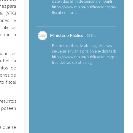
detenidas el fin de semana en Danlí
ones para
https://www.mp.hn/publicaciones/requerimien
fiscal-contra-...
l (ATIC)
iones y
ilícitas
rrorista
Ministerio Público
19 Ene
Por tres delitos de otras agresiones
sexuales envían a prisión a exdiputado
ndillas
https://www.mp.hn/publicaciones/por-
 Policía
tres-delitos-de-otras-ag...
ntos de
denes de
to fiscal
resuntos
o poseen
la que se