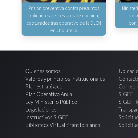
Prisión preventiva contra presuntos
Minister
traficantes de tres kilos de cocaína,
traba
capturados tras operativo de la DLCN
conj
en Choluteca
Quienes somos
Ubicaci
Valores y principios institucionales
Contact
Plan estratégico
Correo i
Plan Operativo Anual
SIGEFI
Ley Ministerio Público
SIGEFI 
Legislaciones
Transpar
Instructivos SIGEFI
Solicitu
Biblioteca Virtual tirant lo blanch
Solicitu