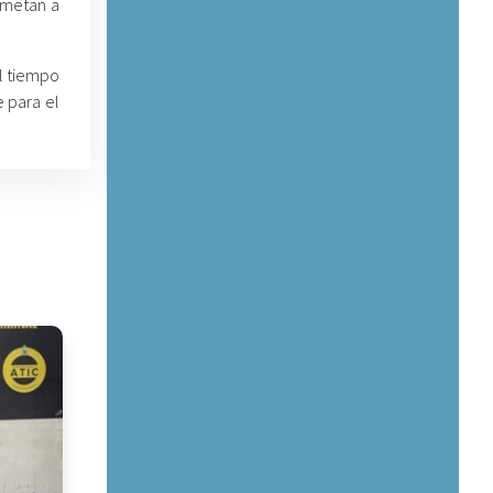
sometan a
al tiempo
e para el