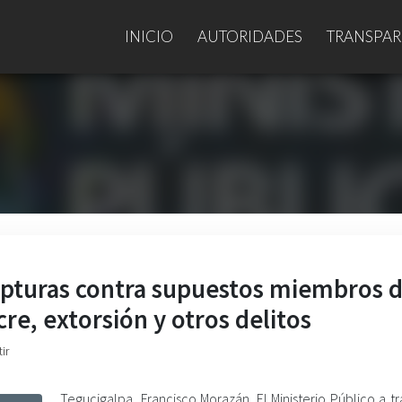
INICIO
AUTORIDADES
TRANSPAR
apturas contra supuestos miembros d
re, extorsión y otros delitos
ir
Tegucigalpa, Francisco Morazán. El Ministerio Público a t