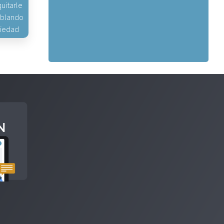
uitarle
hablando
piedad