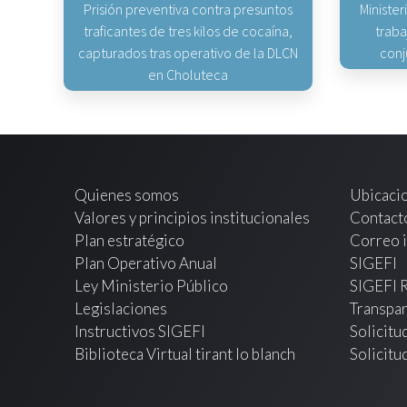
Prisión preventiva contra presuntos
Minister
traficantes de tres kilos de cocaína,
traba
capturados tras operativo de la DLCN
conj
en Choluteca
Quienes somos
Ubicaci
Valores y principios institucionales
Contact
Plan estratégico
Correo i
Plan Operativo Anual
SIGEFI
Ley Ministerio Público
SIGEFI 
Legislaciones
Transpar
Instructivos SIGEFI
Solicitu
Biblioteca Virtual tirant lo blanch
Solicitu