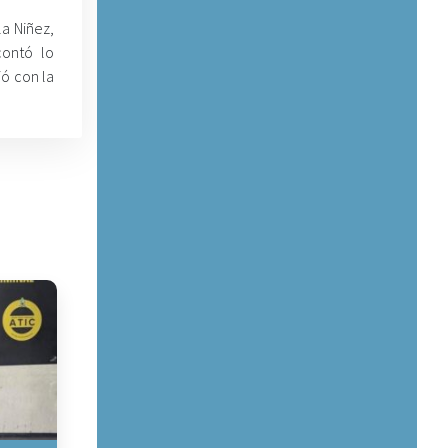
la Niñez,
contó lo
ió con la