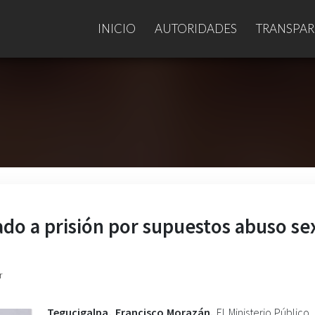
INICIO
AUTORIDADES
TRANSPAR
ado a prisión por supuestos abuso se
r
Tegucigalpa, Francisco Morazán.
El Ministerio Público,