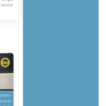
l recurso
uitarle
hablando