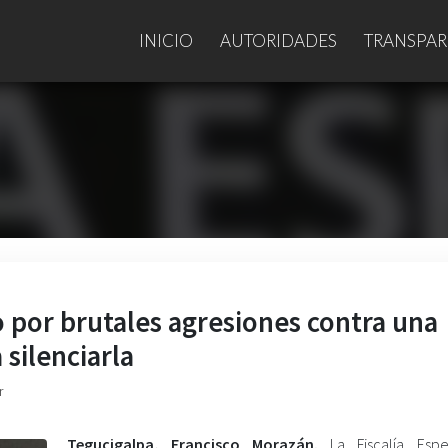
INICIO
AUTORIDADES
TRANSPAR
o por brutales agresiones contra una
 silenciarla
r
Tegucigalpa, Francisco Morazán.
La Fiscalía Esp