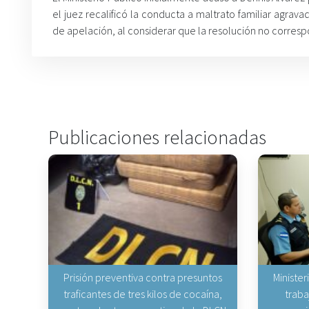
el juez recalificó la conducta a maltrato familiar agrav
de apelación, al considerar que la resolución no corres
Publicaciones relacionadas
Prisión preventiva contra presuntos
Minister
traficantes de tres kilos de cocaína,
traba