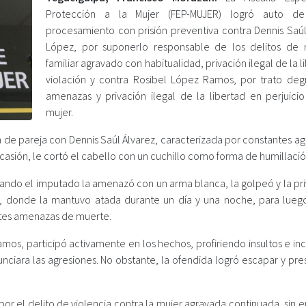
Protección a la Mujer (FEP-MUJER) logró auto de
procesamiento con prisión preventiva contra Dennis Saúl
López, por suponerlo responsable de los delitos de 
familiar agravado con habitualidad, privación ilegal de la l
violación y contra Rosibel López Ramos, por trato deg
amenazas y privación ilegal de la libertad en perjuici
mujer.
ón de pareja con Dennis Saúl Álvarez, caracterizada por constantes a
 ocasión, le cortó el cabello con un cuchillo como forma de humillació
ando el imputado la amenazó con un arma blanca, la golpeó y la pri
, donde la mantuvo atada durante un día y una noche, para lueg
ntes amenazas de muerte.
mos, participó activamente en los hechos, profiriendo insultos e in
enunciara las agresiones. No obstante, la ofendida logró escapar y pre
 por el delito de violencia contra la mujer agravada continuada, sin