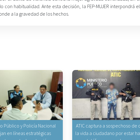
ado con habitualidad. Ante esta decisión, la FEP-MUJER interpondrá e
ponde a la gravedad de los hechos.
io Público y Policía Nacional
ATIC captura a sospechoso de q
jan en líneas estratégicas
la vida a ciudadano por estar 