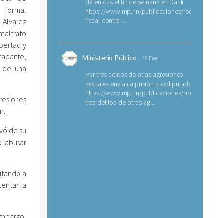
detenidas el fin de semana en Danlí
 formal
https://www.mp.hn/publicaciones/requerimien
fiscal-contra-...
 Álvarez
maltrato
ibertad y
radante,
Ministerio Público
19 Ene
o de una
Por tres delitos de otras agresiones
sexuales envían a prisión a exdiputado
https://www.mp.hn/publicaciones/por-
gresiones
tres-delitos-de-otras-ag...
n.
vó de su
o abusar
citando a
sentar la
 embargo,