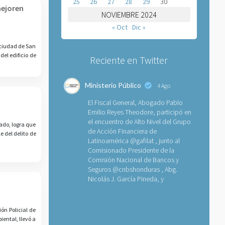
25
26
27
28
29
30
mejoren
NOVIEMBRE 2024
« Oct
Dic »
 ciudad de San
del edificio de
Reciente en Twitter
Ministerio Público
4 Ago
El Fiscal General, Abogado Pablo
Emilio Reyes Theodore, participó en
el encuentro de Alto Nivel del Grupo
tado, logra que
de Acción Financiera de
e del delito de
Latinoamérica
@gafilat
, junto al
Comisionado Presidente de la
Comisión Nacional de Bancos y
Seguros
@cnbshonduras
, Abg.
Nicolás J. García Pineda, y
ón Policial de
ental, llevó a