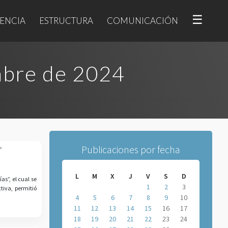
☰
ENCIA
ESTRUCTURA
COMUNICACIÓN
mbre de 2024
Publicaciones por fecha
”
L
M
X
J
V
S
D
s”, el cual se
1
2
3
tiva, permitió
4
5
6
7
8
9
10
11
12
13
14
15
16
17
18
19
20
21
22
23
24