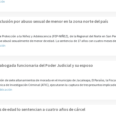
ción
lusión por abuso sexual de menor en la zona norte del país
de Protección a la Niñez y Adolescencia (FEP-NIÑEZ), de la Regional del Norte en San Ped
ue abusó sexualmente de menor de edad. La sentencia de 17 años con cuatro meses de 
ción
abogada funcionaria del Poder Judicial y su esposo
ón de siete allanamientos de morada en el municipio de Jacaleapa, El Paraíso, la Fiscal
nica de Investigación Criminal (ATIC), ejecutaron la captura de tres presuntos implicado
blicación
s de edad lo sentencian a cuatro años de cárcel