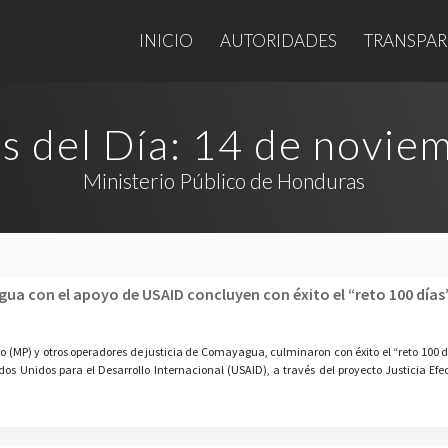
INICIO
AUTORIDADES
TRANSPAR
s del Día:
14 de novie
Ministerio Público de Honduras
ua con el apoyo de USAID concluyen con éxito el “reto 100 días
(MP) y otros operadores de justicia de Comayagua, culminaron con éxito el “reto 100 día
os Unidos para el Desarrollo Internacional (USAID), a través del proyecto Justicia Efec