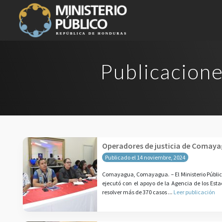
Publicacione
Operadores de justicia de Comayag
Publicado el 14 noviembre, 2024
Comayagua, Comayagua. – El Ministerio Público 
ejecutó con el apoyo de la Agencia de los Estad
resolver más de 370 casos ...
Leer publicación