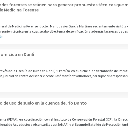
ades forenses se reúnen para generar propuestas técnicas que 
de Medicina Forense
neral de Medicina Forense, doctor, Mario Javier García Martínez recientemente visitó la
a reunión técnica en la cual se abordó el tema de zonificación y además las necesidades 
ión
homicida en Danlí
 a través de la Fiscalía de Turno en Danlí, El Paraíso, en audiencia de declaración de impu
 judicial en contra del señor Vicente José Martínez Valladares, por suponerlo responsabl
 de uso de suelo en la cuenca del río Danto
nte (FEMA), en coordinación con el Instituto de Conservación Forestal (ICF), la Direcci
cional de Acueductos y Alcantarillados (SANAA) y el Segundo Batallón de Protección Ambi