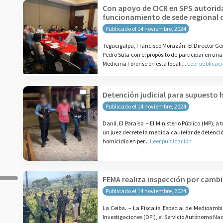
Con apoyo de CICR en SPS autorid
funcionamiento de sede regional 
Publicado el 14 noviembre, 2024
Tegucigalpa, Francisco Morazán. El Director Ge
Pedro Sula con el propósito de participar en un
Medicina Forense en esta locali...
Leer publicac
Detención judicial para supuesto 
Publicado el 14 noviembre, 2024
Danlí, El Paraíso. – El Ministerio Público (MP),
un juez decrete la medida cautelar de detención
homicidio en per...
Leer publicación
FEMA realiza inspección por cambio
Publicado el 14 noviembre, 2024
La Ceiba. – La Fiscalía Especial de Medioambie
Investigaciones (DPI), el Servicio Autónomo Na