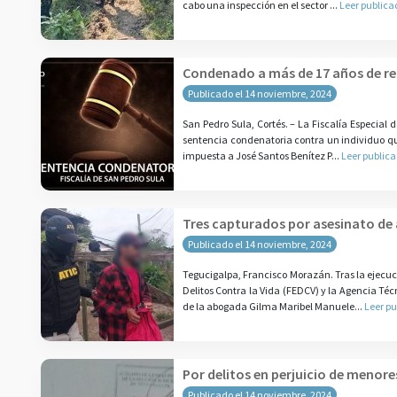
cabo una inspección en el sector ...
Leer publica
Condenado a más de 17 años de rec
Publicado el 14 noviembre, 2024
San Pedro Sula, Cortés. – La Fiscalía Especial 
sentencia condenatoria contra un individuo q
impuesta a José Santos Benítez P...
Leer publica
Tres capturados por asesinato de 
Publicado el 14 noviembre, 2024
Tegucigalpa, Francisco Morazán. Tras la ejecuci
Delitos Contra la Vida (FEDCV) y la Agencia Téc
de la abogada Gilma Maribel Manuele...
Leer pu
Por delitos en perjuicio de menore
Publicado el 14 noviembre, 2024