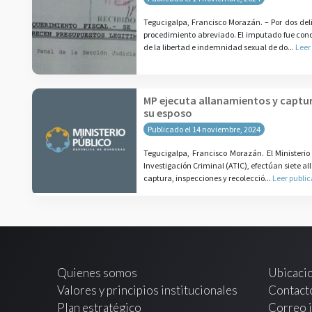
Tegucigalpa, Francisco Morazán. – Por dos del
procedimiento abreviado. El imputado fue cond
de la libertad e indemnidad sexual de do...
Leer
MP ejecuta allanamientos y captu
su esposo
Publicado el 14 noviembre, 2024
Tegucigalpa, Francisco Morazán. El Ministerio 
Investigación Criminal (ATIC), efectúan siete a
captura, inspecciones y recolecció...
Leer publi
Quienes somos
Ubicaci
Valores y principios institucionales
Contact
Plan estratégico
Correo i