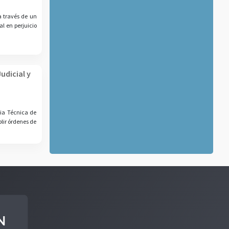
a través de un
l en perjuicio
udicial y
cia Técnica de
lir órdenes de