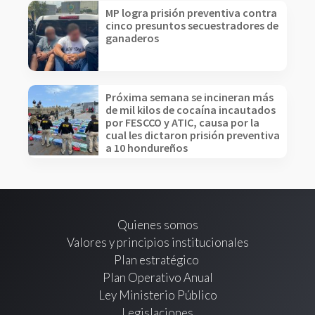
MP logra prisión preventiva contra
cinco presuntos secuestradores de
ganaderos
Próxima semana se incineran más
de mil kilos de cocaína incautados
por FESCCO y ATIC, causa por la
cual les dictaron prisión preventiva
a 10 hondureños
Quienes somos
Valores y principios institucionales
Plan estratégico
Plan Operativo Anual
Ley Ministerio Público
Legislaciones