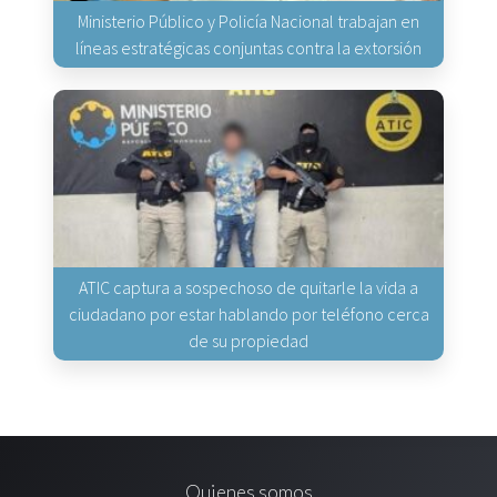
Ministerio Público y Policía Nacional trabajan en
líneas estratégicas conjuntas contra la extorsión
ATIC captura a sospechoso de quitarle la vida a
ciudadano por estar hablando por teléfono cerca
de su propiedad
Quienes somos