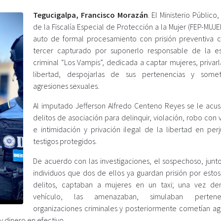
Tegucigalpa, Francisco Morazán
. El Ministerio Público,
de la Fiscalía Especial de Protección a la Mujer (FEP-MUJE
auto de formal procesamiento con prisión preventiva c
tercer capturado por suponerlo responsable de la es
criminal “Los Vampis”, dedicada a captar mujeres, privar
libertad, despojarlas de sus pertenencias y somet
agresiones sexuales.
Al imputado Jefferson Alfredo Centeno Reyes se le acus
delitos de asociación para delinquir, violación, robo con 
e intimidación y privación ilegal de la libertad en perj
testigos protegidos.
De acuerdo con las investigaciones, el sospechoso, junto
individuos que dos de ellos ya guardan prisión por esto
delitos, captaban a mujeres en un taxi; una vez de
vehículo, las amenazaban, simulaban perten
organizaciones criminales y posteriormente cometían ag
 dinero en efectivo.