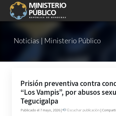
Noticias | Ministerio Público
Prisión preventiva contra cond
“Los Vampis”, por abusos sexu
Tegucigalpa
Publicado el 7 mayo, 2026
|
Escuchar publicación
| Comparti