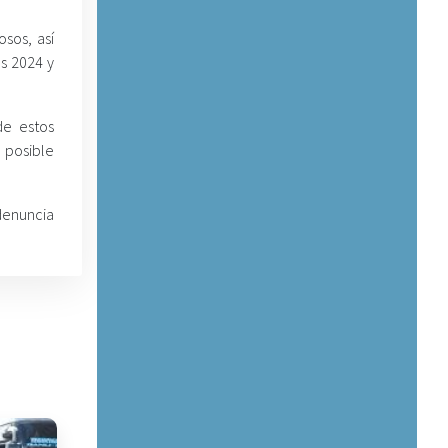
osos, así
os 2024 y
de estos
 posible
denuncia