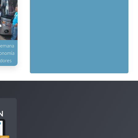
 Semana
conomía
idores