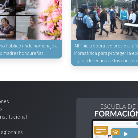
erio Público rinde homenaje a
MP inicia operativo previo a la
as madres hondureñas
Morazánica para proteger la e
y los derechos de los consum
ones
o
nstitucional
Regionales