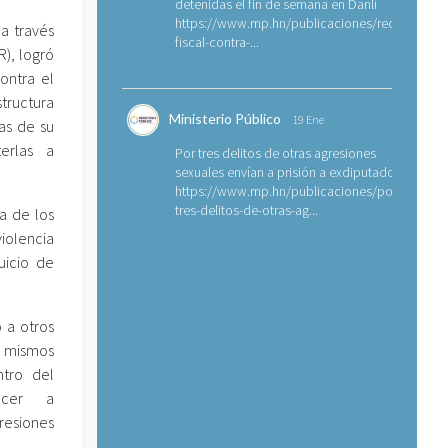
detenidas el fin de semana en Danlí
https://www.mp.hn/publicaciones/requerimien
 a través
fiscal-contra-...
R), logró
ontra el
tructura
Ministerio Público
19 Ene
las de su
erlas a
Por tres delitos de otras agresiones
sexuales envían a prisión a exdiputado
https://www.mp.hn/publicaciones/por-
tres-delitos-de-otras-ag...
a de los
violencia
uicio de
 a otros
s mismos
ntro del
ecer a
resiones