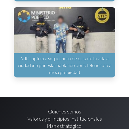
ATIC captura a sospechoso de quitarle la vida a
ciudadano por estar hablando por teléfono cerca
de su propiedad
Quienes somos
Valores y principios institucionales
Plan estratégico