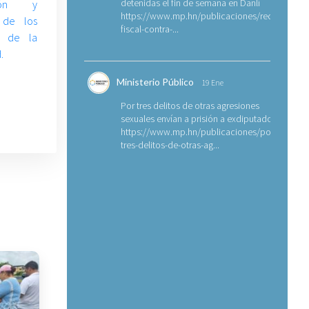
detenidas el fin de semana en Danlí
ción y
https://www.mp.hn/publicaciones/requerimien
 de los
fiscal-contra-...
s de la
.
Ministerio Público
19 Ene
Por tres delitos de otras agresiones
sexuales envían a prisión a exdiputado
https://www.mp.hn/publicaciones/por-
tres-delitos-de-otras-ag...