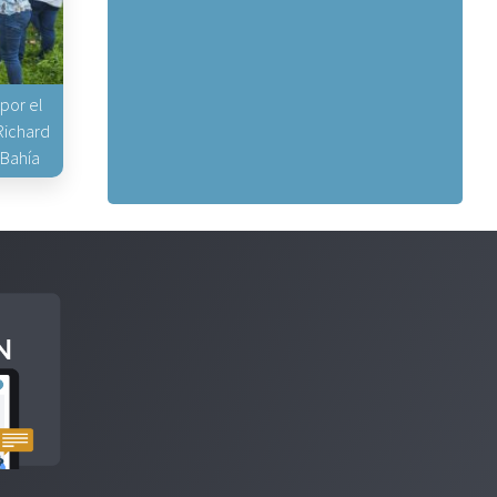
 por el
Richard
 Bahía