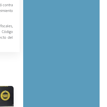
ó contra
eimiento
fiscales,
l Código
ecto del