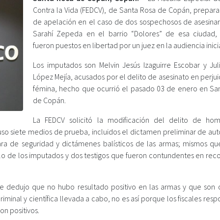
Contra la Vida (FEDCV), de Santa Rosa de Copán, prepara
de apelación en el caso de dos sospechosos de asesinar
Sarahí Zepeda en el barrio “Dolores” de esa ciudad,
fueron puestos en libertad por un juez en la audiencia inicia
Los imputados son Melvin Jesús Izaguirre Escobar y Jul
López Mejía, acusados por el delito de asesinato en perjui
fémina, hecho que ocurrió el pasado 03 de enero en Sa
de Copán.
La FEDCV solicitó la modificación del delito de hom
uso siete medios de prueba, incluidos el dictamen preliminar de aut
ara de seguridad y dictámenes balísticos de las armas; mismos qu
lo de los imputados y dos testigos que fueron contundentes en rec
te dedujo que no hubo resultado positivo en las armas y que son o
riminal y científica llevada a cabo, no es así porque los fiscales res
on positivos.