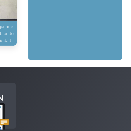
uitarle
hablando
piedad