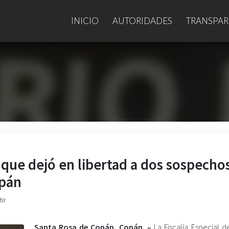
INICIO
AUTORIDADES
TRANSPAR
 que dejó en libertad a dos sospecho
opán
ir
Santa Rosa de Copán, Copán. –
La Fiscalía Especial d