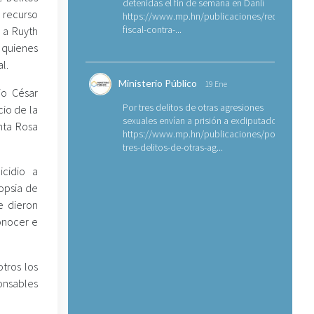
detenidas el fin de semana en Danlí
 recurso
https://www.mp.hn/publicaciones/requerimien
fiscal-contra-...
 a Ruyth
 quienes
l.
Ministerio Público
19 Ene
io César
Por tres delitos de otras agresiones
cio de la
sexuales envían a prisión a exdiputado
nta Rosa
https://www.mp.hn/publicaciones/por-
tres-delitos-de-otras-ag...
icidio a
opsia de
e dieron
onocer e
tros los
ponsables