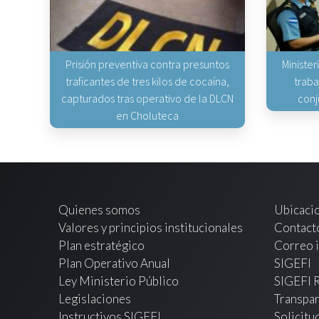
Prisión preventiva contra presuntos
Minister
traficantes de tres kilos de cocaína,
traba
capturados tras operativo de la DLCN
conj
en Choluteca
Quienes somos
Ubicaci
Valores y principios institucionales
Contact
Plan estratégico
Correo i
Plan Operativo Anual
SIGEFI
Ley Ministerio Público
SIGEFI 
Legislaciones
Transpar
Instructivos SIGEFI
Solicitu