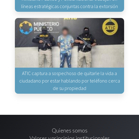
líneas estratégicas conjuntas contra la extorsión
ATIC captura a sospechoso de quitarle la vida a
ciudadano por estar hablando por teléfono cerca
de su propiedad
Quienes somos
Valores y principios institucionales