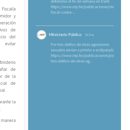
detenidas el fin de semana en Danlí
https://www.mp.hn/publicaciones/requerimien
Fiscalía
fiscal-contra-...
umidor y
peración
tivos de
Ministerio Público
19 Ene
ecio del
 evitar
Por tres delitos de otras agresiones
sexuales envían a prisión a exdiputado
https://www.mp.hn/publicaciones/por-
tres-delitos-de-otras-ag...
nisterio
añar de
or de la
icial de
pal.
rante la
.
a manera