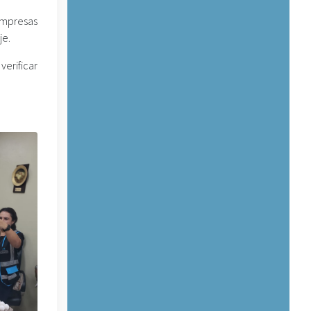
 empresas
je.
verificar