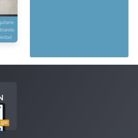
uitarle
hablando
piedad