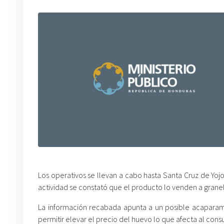
Los operativos se llevan a cabo hasta Santa Cruz de Yo
actividad se constató que el producto lo venden a granel a
La información recabada apunta a un posible acaparam
permitir elevar el precio del huevo lo que afecta al cons