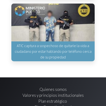
ATIC captura a sospechoso de quitarle la vida a
ciudadano por estar hablando por teléfono cerca
de su propiedad
Quienes somos
Valores y principios institucionales
Plan estratégico