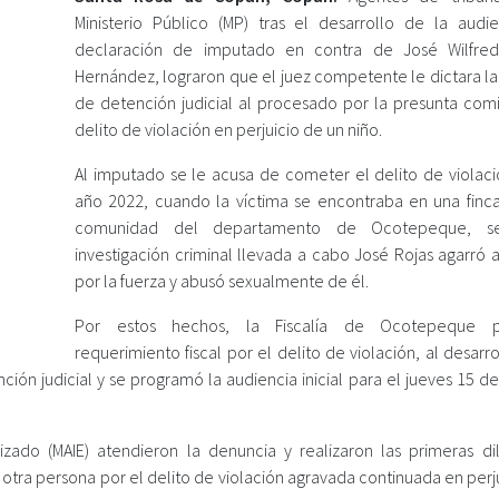
Ministerio Público (MP) tras el desarrollo de la audi
declaración de imputado en contra de José Wilfred
Hernández, lograron que el juez competente le dictara l
de detención judicial al procesado por la presunta comi
delito de violación en perjuicio de un niño.
Al imputado se le acusa de cometer el delito de violaci
año 2022, cuando la víctima se encontraba en una finc
comunidad del departamento de Ocotepeque, s
investigación criminal llevada a cabo José Rojas agarró 
por la fuerza y abusó sexualmente de él.
Por estos hechos, la Fiscalía de Ocotepeque p
requerimiento fiscal por el delito de violación, al desarro
ión judicial y se programó la audiencia inicial para el jueves 15 d
izado (MAIE) atendieron la denuncia y realizaron las primeras dil
otra persona por el delito de violación agravada continuada en perj