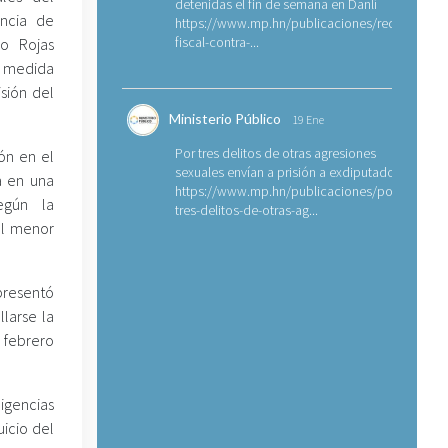
detenidas el fin de semana en Danlí
encia de
https://www.mp.hn/publicaciones/requerimien
fiscal-contra-...
o Rojas
a medida
sión del
Ministerio Público
19 Ene
Por tres delitos de otras agresiones
ón en el
sexuales envían a prisión a exdiputado
a en una
https://www.mp.hn/publicaciones/por-
egún la
tres-delitos-de-otras-ag...
al menor
resentó
llarse la
e febrero
igencias
uicio del