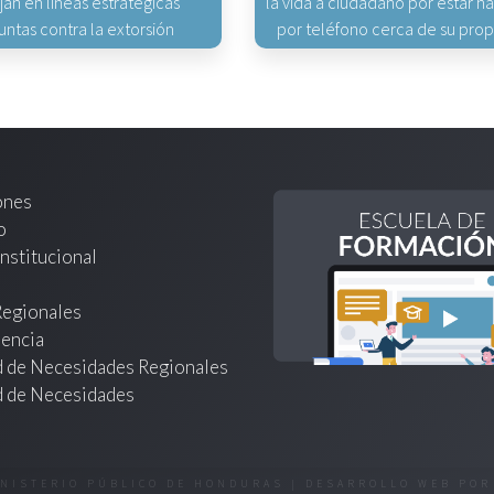
jan en líneas estratégicas
la vida a ciudadano por estar 
untas contra la extorsión
por teléfono cerca de su pro
ones
o
nstitucional
Regionales
encia
d de Necesidades Regionales
d de Necesidades
INISTERIO PÚBLICO DE HONDURAS | DESARROLLO WEB PO