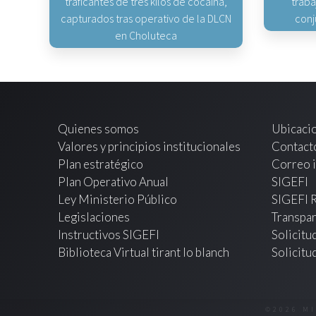
traficantes de tres kilos de cocaína,
traba
capturados tras operativo de la DLCN
conj
en Choluteca
Quienes somos
Ubicaci
Valores y principios institucionales
Contact
Plan estratégico
Correo i
Plan Operativo Anual
SIGEFI
Ley Ministerio Público
SIGEFI 
Legislaciones
Transpar
Instructivos SIGEFI
Solicitu
Biblioteca Virtual tirant lo blanch
Solicitu
©2026 M