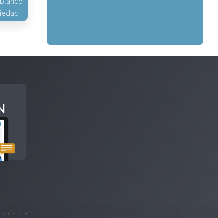
hablando
piedad
R
WEBS.HN