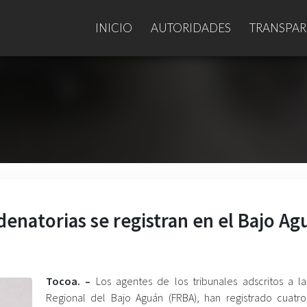
INICIO
AUTORIDADES
TRANSPAR
enatorias se registran en el Bajo Ag
Tocoa. –
Los agentes de los tribunales adscritos a la 
Regional del Bajo Aguán (FRBA), han registrado cuatr