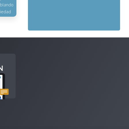
hablando
piedad