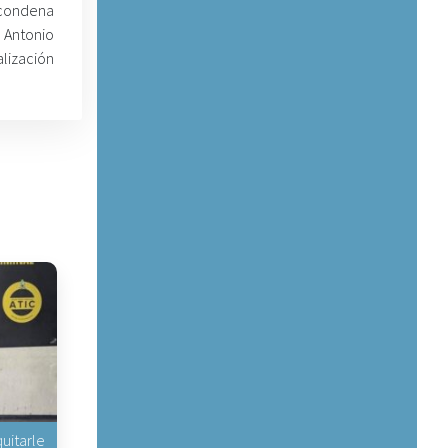
ó condena
 Antonio
lización
uitarle