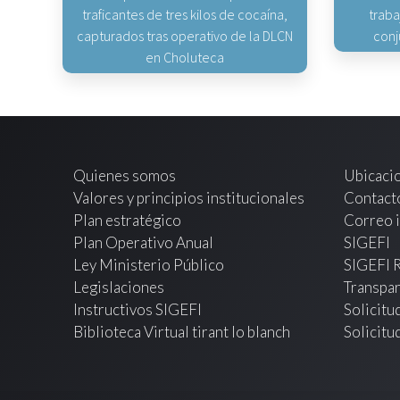
traficantes de tres kilos de cocaína,
traba
capturados tras operativo de la DLCN
conj
en Choluteca
Quienes somos
Ubicaci
Valores y principios institucionales
Contact
Plan estratégico
Correo i
Plan Operativo Anual
SIGEFI
Ley Ministerio Público
SIGEFI 
Legislaciones
Transpar
Instructivos SIGEFI
Solicitu
Biblioteca Virtual tirant lo blanch
Solicitu