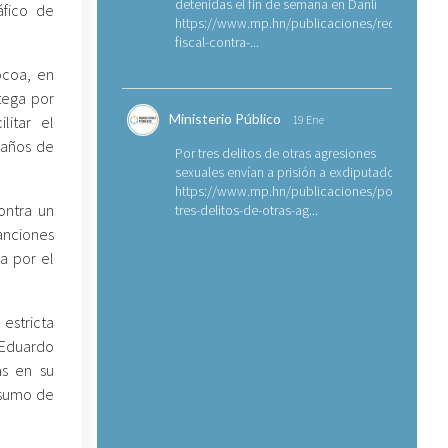
detenidas el fin de semana en Danlí
áfico de
https://www.mp.hn/publicaciones/requerimien
fiscal-contra-...
ocoa, en
tega por
Ministerio Público
litar el
19 Ene
 años de
Por tres delitos de otras agresiones
sexuales envían a prisión a exdiputado
https://www.mp.hn/publicaciones/por-
ontra un
tres-delitos-de-otras-ag...
anciones
ia por el
estricta
 Eduardo
as en su
nsumo de