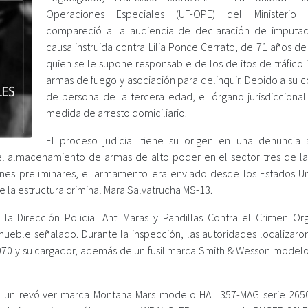
Operaciones Especiales (UF-OPE) del Ministerio P
compareció a la audiencia de declaración de imputa
causa instruida contra Lilia Ponce Cerrato, de 71 años d
quien se le supone responsable de los delitos de tráfico i
armas de fuego y asociación para delinquir. Debido a su 
de persona de la tercera edad, el órgano jurisdiccional 
medida de arresto domiciliario.
El proceso judicial tiene su origen en una denuncia
 el almacenamiento de armas de alto poder en el sector tres de la
aciones preliminares, el armamento era enviado desde los Estados U
e la estructura criminal Mara Salvatrucha MS-13.
la Dirección Policial Anti Maras y Pandillas Contra el Crimen Or
ueble señalado. Durante la inspección, las autoridades localizaro
1070 y su cargador, además de un fusil marca Smith & Wesson model
ron un revólver marca Montana Mars modelo HAL 357-MAG serie 265