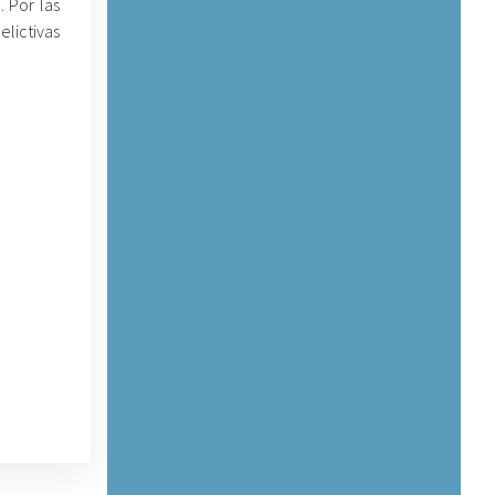
 Por las
elictivas