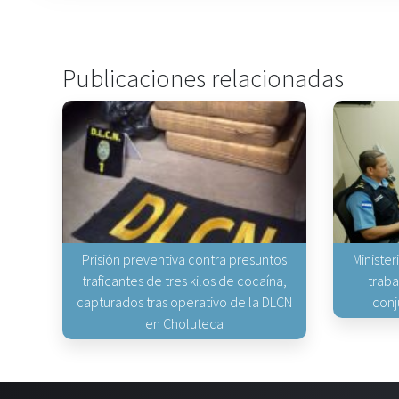
Publicaciones relacionadas
Prisión preventiva contra presuntos
Minister
traficantes de tres kilos de cocaína,
traba
capturados tras operativo de la DLCN
conj
en Choluteca