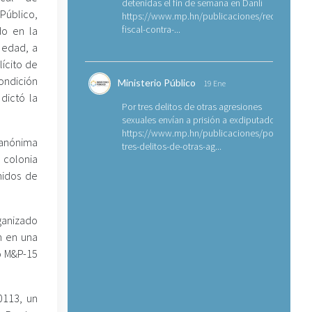
detenidas el fin de semana en Danlí
úblico,
https://www.mp.hn/publicaciones/requerimien
fiscal-contra-...
do en la
e edad, a
lícito de
condición
Ministerio Público
19 Ene
dictó la
Por tres delitos de otras agresiones
sexuales envían a prisión a exdiputado
https://www.mp.hn/publicaciones/por-
 anónima
tres-delitos-de-otras-ag...
 colonia
nidos de
ganizado
n en una
o M&P-15
0113, un