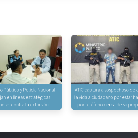
io Público y Policía Nacional
ATIC captura a sospechoso de q
jan en líneas estratégicas
la vida a ciudadano por estar 
untas contra la extorsión
por teléfono cerca de su pro