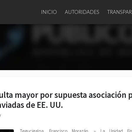
INICIO
AUTORIDADES
TRANSPAR
dulta mayor por supuesta asociación 
nviadas de EE. UU.
r
Tegucigalpa, Francisco Morazán. – La Unidad Fi