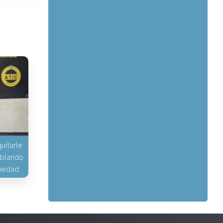
uitarle
hablando
piedad