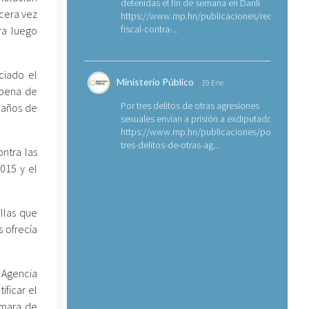
detenidas el fin de semana en Danlí
rcera vez
https://www.mp.hn/publicaciones/requerimien
fiscal-contra-...
ra luego
ciado el
Ministerio Público
19 Ene
a pena de
Por tres delitos de otras agresiones
1 años de
sexuales envían a prisión a exdiputado
https://www.mp.hn/publicaciones/por-
tres-delitos-de-otras-ag...
ntra las
015 y el
ellas que
s ofrecía
a Agencia
ificar el
ámara de