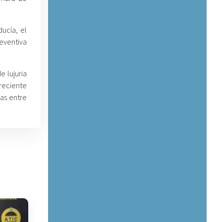
ucía, el
reventiva
e lujuria
reciente
mas entre