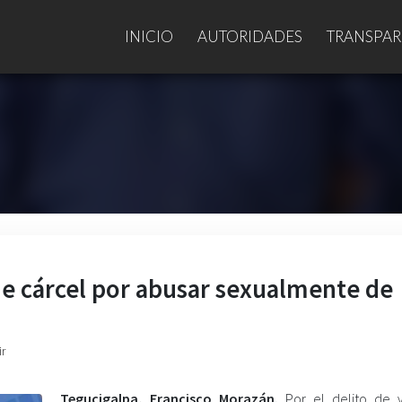
INICIO
AUTORIDADES
TRANSPAR
de cárcel por abusar sexualmente de
ir
Tegucigalpa, Francisco Morazán.
Por el delito de v