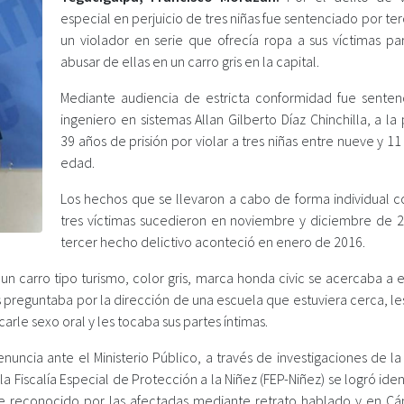
especial en perjuicio de tres niñas fue sentenciado por te
un violador en serie que ofrecía ropa a sus víctimas pa
abusar de ellas en un carro gris en la capital.
Mediante audiencia de estricta conformidad fue senten
ingeniero en sistemas Allan Gilberto Díaz Chinchilla, a l
39 años de prisión por violar a tres niñas entre nueve y 1
edad.
Los hechos que se llevaron a cabo de forma individual co
tres víctimas sucedieron en noviembre y diciembre de 2
tercer hecho delictivo aconteció en enero de 2016.
 un carro tipo turismo, color gris, marca honda civic se acercaba a 
 preguntaba por la dirección de una escuela que estuviera cerca, le
icarle sexo oral y les tocaba sus partes íntimas.
nuncia ante el Ministerio Público, a través de investigaciones de l
a Fiscalía Especial de Protección a la Niñez (FEP-Niñez) se logró ident
fue reconocido por las afectadas mediante retrato hablado y en C