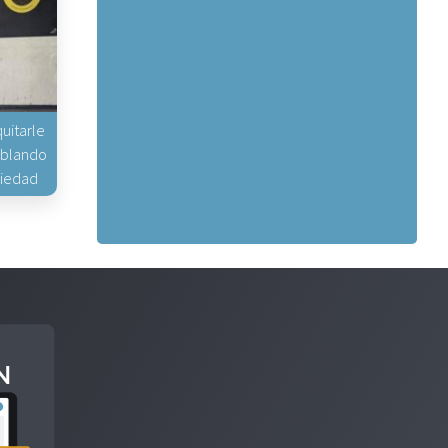
uitarle
hablando
piedad