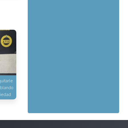
uitarle
hablando
piedad