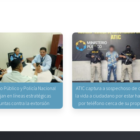
io Público y Policía Nacional
ATIC captura a sospechoso de q
jan en líneas estratégicas
la vida a ciudadano por estar 
untas contra la extorsión
por teléfono cerca de su pro