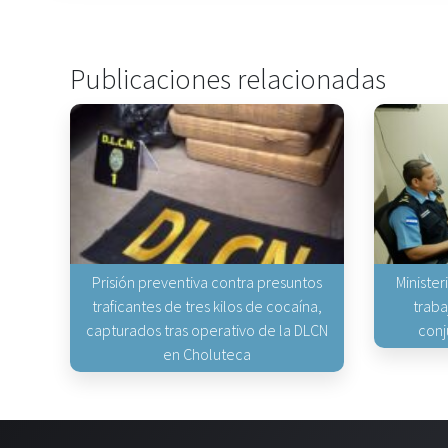
Publicaciones relacionadas
Prisión preventiva contra presuntos
Minister
traficantes de tres kilos de cocaína,
traba
capturados tras operativo de la DLCN
conj
en Choluteca