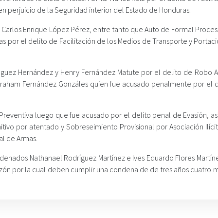
 en perjuicio de la Seguridad interior del Estado de Honduras.
va Carlos Enrique López Pérez, entre tanto que Auto de Formal Proce
ías por el delito de Facilitación de los Medios de Transporte y Portaci
mínguez Hernández y Henry Fernández Matute por el delito de Robo 
braham Fernández Gonzáles quien fue acusado penalmente por el d
Preventiva luego que fue acusado por el delito penal de Evasión, as
ivo por atentado y Sobreseimiento Provisional por Asociación Ilícit
al de Armas.
denados Nathanael Rodríguez Martínez e Ives Eduardo Flores Martíne
razón por la cual deben cumplir una condena de de tres años cuatro 