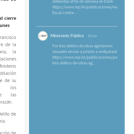
detenidas el fin de semana en Danlí
https://www.mp.hn/publicaciones/requerimien
fiscal-contra-...
l cierre
munes
Ministerio Público
19 Ene
rancisco
re de la
Por tres delitos de otras agresiones
ana, la
sexuales envían a prisión a exdiputado
https://www.mp.hn/publicaciones/por-
laciones
tres-delitos-de-otras-ag...
nisterio
oblación
ce de su
to los
de las
orazán.
elito de
ia.
tación de