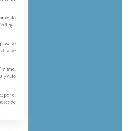
samiento
ón Ilegal
Agravado
elito de
í mismo,
a y Auto
z por el
meses de