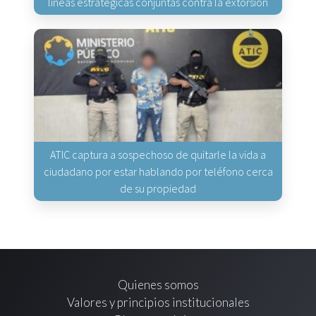
líneas estratégicas conjuntas contra la extorsión
ATIC captura a sospechoso de quitarle la vida a
ciudadano por estar hablando por teléfono cerca
de su propiedad
Quienes somos
Valores y principios institucionales