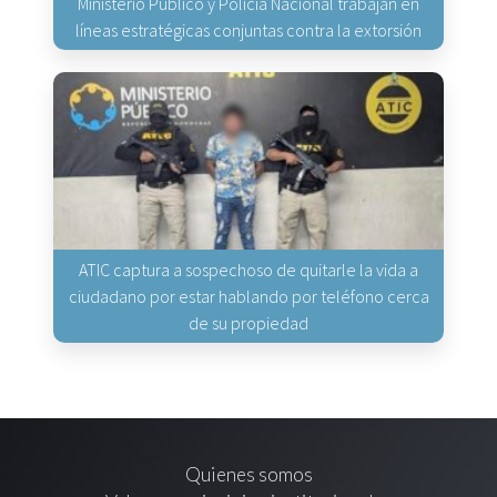
Ministerio Público y Policía Nacional trabajan en
líneas estratégicas conjuntas contra la extorsión
ATIC captura a sospechoso de quitarle la vida a
ciudadano por estar hablando por teléfono cerca
de su propiedad
Quienes somos