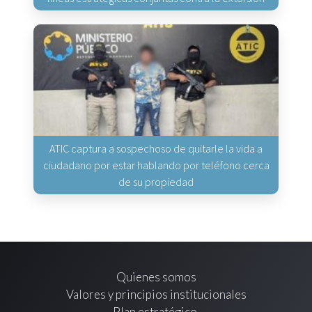
ATIC captura a sospechoso de quitarle la vida a
ciudadano por estar hablando por teléfono cerca
de su propiedad
Quienes somos
Valores y principios institucionales
Plan estratégico