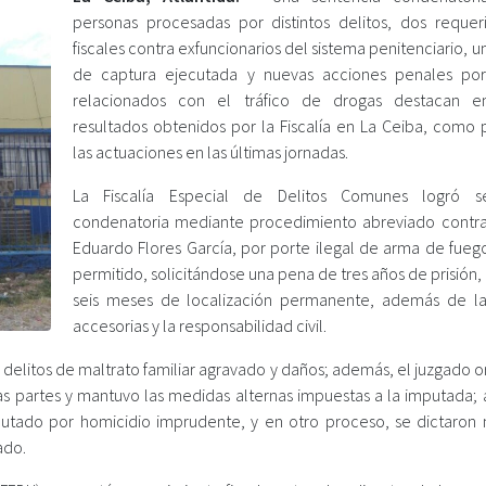
personas procesadas por distintos delitos, dos requer
fiscales contra exfuncionarios del sistema penitenciario, 
de captura ejecutada y nuevas acciones penales por
relacionados con el tráfico de drogas destacan en
resultados obtenidos por la Fiscalía en La Ceiba, como 
las actuaciones en las últimas jornadas.
La Fiscalía Especial de Delitos Comunes logró se
condenatoria mediante procedimiento abreviado contra 
Eduardo Flores García, por porte ilegal de arma de fueg
permitido, solicitándose una pena de tres años de prisión,
seis meses de localización permanente, además de l
accesorias y la responsabilidad civil.
delitos de maltrato familiar agravado y daños; además, el juzgado o
 las partes y mantuvo las medidas alternas impuestas a la imputada;
putado por homicidio imprudente, y en otro proceso, se dictaron
ado.