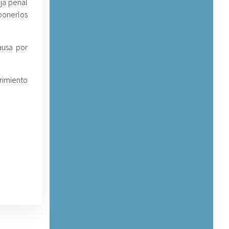
nja penal
uponerlos
ausa por
rimiento