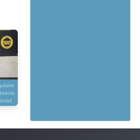
uitarle
hablando
piedad