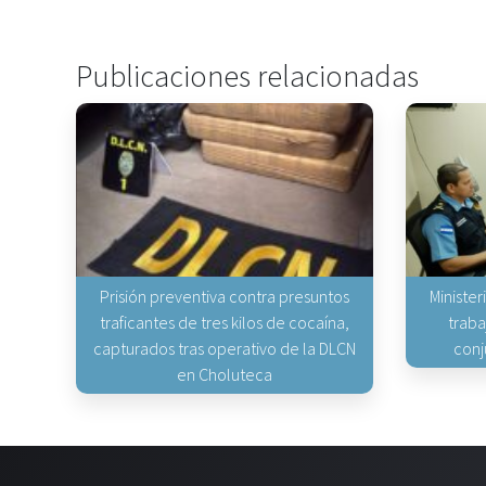
Publicaciones relacionadas
Prisión preventiva contra presuntos
Minister
traficantes de tres kilos de cocaína,
traba
capturados tras operativo de la DLCN
conj
en Choluteca