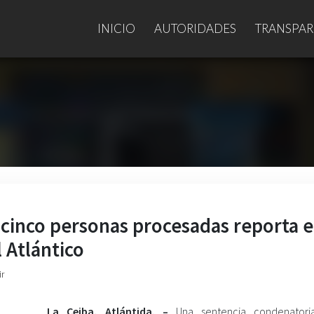
INICIO
AUTORIDADES
TRANSPAR
cinco personas procesadas reporta e
l Atlántico
ir
La Ceiba, Atlántida. –
Una sentencia condenatori