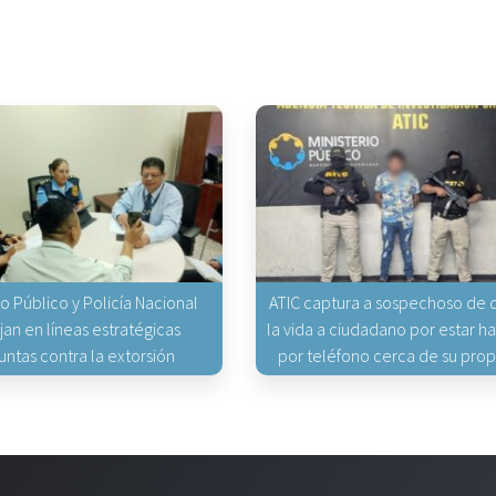
io Público y Policía Nacional
ATIC captura a sospechoso de q
jan en líneas estratégicas
la vida a ciudadano por estar 
untas contra la extorsión
por teléfono cerca de su pro