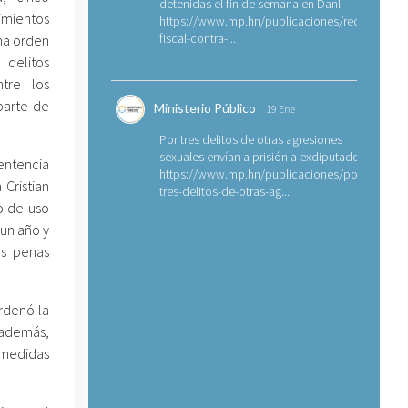
detenidas el fin de semana en Danlí
imientos
https://www.mp.hn/publicaciones/requerimien
fiscal-contra-...
una orden
 delitos
tre los
parte de
Ministerio Público
19 Ene
Por tres delitos de otras agresiones
sexuales envían a prisión a exdiputado
ntencia
https://www.mp.hn/publicaciones/por-
Cristian
tres-delitos-de-otras-ag...
o de uso
 un año y
as penas
rdenó la
 además,
 medidas