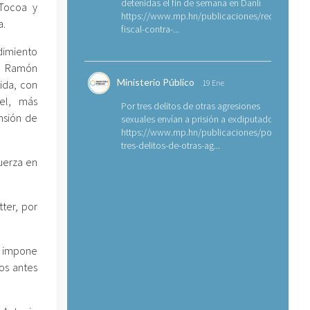
detenidas el fin de semana en Danlí
 Tocoa y
https://www.mp.hn/publicaciones/requerimien
a.
fiscal-contra-...
dimiento
an Ramón
Ministerio Público
ida, con
19 Ene
el, más
Por tres delitos de otras agresiones
nsión de
sexuales envían a prisión a exdiputado
https://www.mp.hn/publicaciones/por-
tres-delitos-de-otras-ag...
fuerza en
ter, por
e impone
dos antes