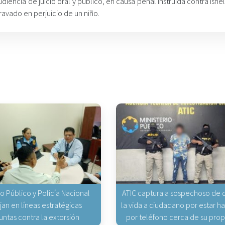
udiencia de juicio oral y público, en causa penal instruida contra Isne
ravado en perjuicio de un niño.
io Público y Policía Nacional
ATIC captura a sospechoso de q
jan en líneas estratégicas
la vida a ciudadano por estar 
untas contra la extorsión
por teléfono cerca de su pro