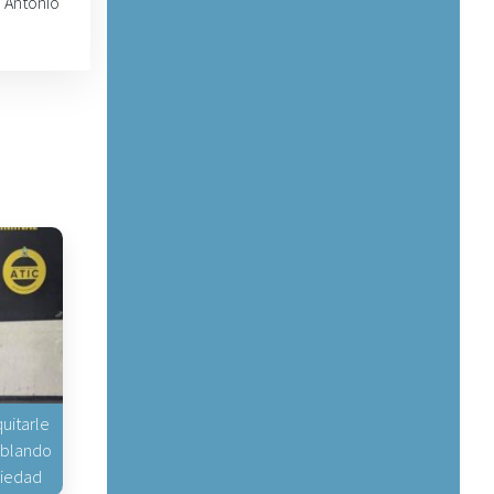
l Antonio
uitarle
hablando
piedad