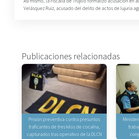
Así mismo, la Fiscalía de Trujillo formalizó acusación en a
Velásquez Ruiz, acusado del delito de actos de lujuria ag
Publicaciones relacionadas
Prisión preventiva contra presuntos
Minister
traficantes de tres kilos de cocaína,
traba
capturados tras operativo de la DLCN
conj