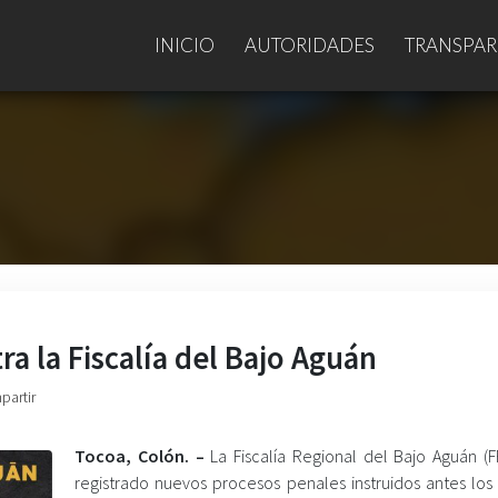
INICIO
AUTORIDADES
TRANSPAR
a la Fiscalía del Bajo Aguán
partir
Tocoa, Colón. –
La Fiscalía Regional del Bajo Aguán (F
registrado nuevos procesos penales instruidos antes los