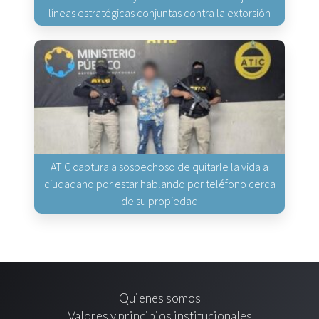
líneas estratégicas conjuntas contra la extorsión
ATIC captura a sospechoso de quitarle la vida a
ciudadano por estar hablando por teléfono cerca
de su propiedad
Quienes somos
Valores y principios institucionales