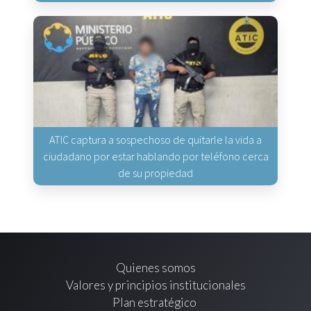
ATIC captura a sospechoso de quitarle la vida a
ciudadano por estar hablando por teléfono cerca
de su propiedad
Quienes somos
Valores y principios institucionales
Plan estratégico