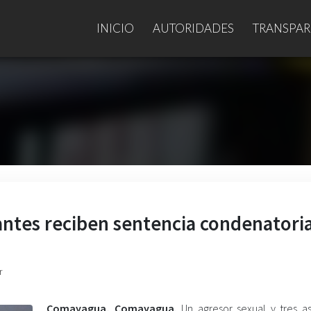
INICIO
AUTORIDADES
TRANSPAR
tantes reciben sentencia condenatori
r
Comayagua, Comayagua.
Un agresor sexual y tres as