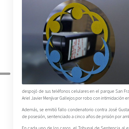
despojó de sus teléfonos celulares en el parque San Fr
Ariel Javier Menjivar Gallejos por robo con intimidación e
Además, se emitió fallo condenatorio contra José Gusta
de posesión, sentenciado a cinco años de prisión por amb
En cada uno de los casos, el Tribunal de Sentencia al 