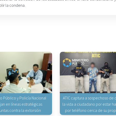
lir la condena.
io Público y Policía Nacional
ATIC captura a sospechoso de q
jan en líneas estratégicas
la vida a ciudadano por estar 
untas contra la extorsión
por teléfono cerca de su pro