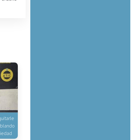
uitarle
hablando
piedad