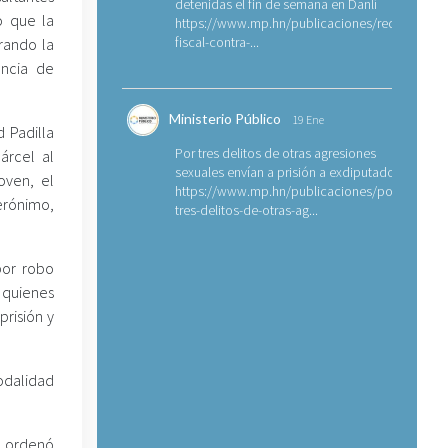
detenidas el fin de semana en Danlí
o que la
https://www.mp.hn/publicaciones/requerimien
fiscal-contra-...
rando la
encia de
Ministerio Público
19 Ene
 Padilla
Por tres delitos de otras agresiones
árcel al
sexuales envían a prisión a exdiputado
oven, el
https://www.mp.hn/publicaciones/por-
erónimo,
tres-delitos-de-otras-ag...
por robo
 quienes
risión y
odalidad
y ordenó