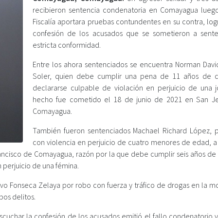
recibieron sentencia condenatoria en Comayagua lueg
Fiscalía aportara pruebas contundentes en su contra, log
confesión de los acusados que se sometieron a sent
estricta conformidad.
Entre los ahora sentenciados se encuentra Norman David
Soler, quien debe cumplir una pena de 11 años de c
declararse culpable de violación en perjuicio de una j
hecho fue cometido el 18 de junio de 2021 en San J
Comayagua.
También fueron sentenciados Machael Richard López, 
con violencia en perjuicio de cuatro menores de edad, a
ancisco de Comayagua, razón por la que debe cumplir seis años de p
n perjuicio de una fémina.
vo Fonseca Zelaya por robo con fuerza y tráfico de drogas en la m
os delitos.
escuchar la confesión de los acusados emitió el fallo condenatorio 