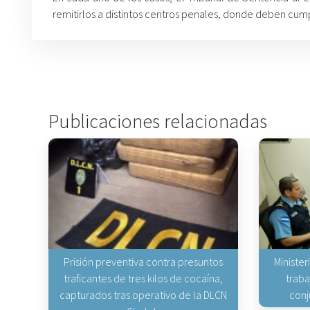
remitirlos a distintos centros penales, donde deben cump
Publicaciones relacionadas
Prisión preventiva contra presuntos
Minister
traficantes de tres kilos de cocaína,
traba
capturados tras operativo de la DLCN
conj