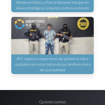
Ministerio Público y Policía Nacional trabajan en
líneas estratégicas conjuntas contra la extorsión
ATIC captura a sospechoso de quitarle la vida a
ciudadano por estar hablando por teléfono cerca
de su propiedad
Quienes somos