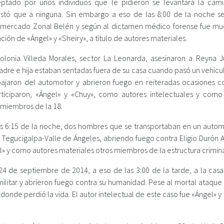
ptado por unos individuos que le pidieron se levantará la cami
estó que a ninguna. Sin embargo a eso de las 8:00 de la noche se
el mercado Zonal Belén y según al dictamen médico forense fue mu
ción de «Ángel» y «Sheiry», a título de autores materiales.
lonia Villeda Morales, sector La Leonarda, asesinaron a Reyna J
adre e hija estaban sentadas fuera de su casa cuando pasó un vehícu
 bajaron del automotor y abrieron fuego en reiteradas ocasiones co
ticiparon, «Ángel» y «Chuy», como autores intelectuales y como
s miembros de la 18.
as 6:15 de la noche, dos hombres que se transportaban en un automó
a Tegucigalpa-Valle de Ángeles, abriendo fuego contra Eligio Durón 
el» y como autores materiales otros miembros de la estructura crimina
4 de septiembre de 2014, a eso de las 3:00 de la tarde, a la casa
militar y abrieron fuego contra su humanidad. Pese al mortal ataque
, donde perdió la vida. El autor intelectual de este caso fue «Ángel» y