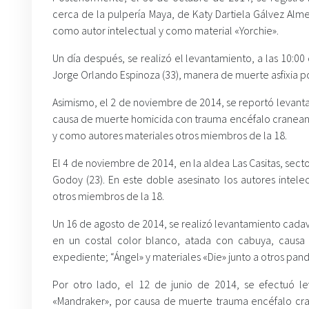
cerca de la pulpería Maya, de Katy Dartiela Gálvez Alme
como autor intelectual y como material «Yorchie».
Un día después, se realizó el levantamiento, a las 10:00
Jorge Orlando Espinoza (33), manera de muerte asfixia por
Asimismo, el 2 de noviembre de 2014, se reportó levanta
causa de muerte homicida con trauma encéfalo craneano 
y como autores materiales otros miembros de la 18.
El 4 de noviembre de 2014, en la aldea Las Casitas, secto
Godoy (23). En este doble asesinato los autores intele
otros miembros de la 18.
Un 16 de agosto de 2014, se realizó levantamiento cadavé
en un costal color blanco, atada con cabuya, causa d
expediente; “Ángel» y materiales «Die» junto a otros pandi
Por otro lado, el 12 de junio de 2014, se efectuó l
«Mandraker», por causa de muerte trauma encéfalo cran