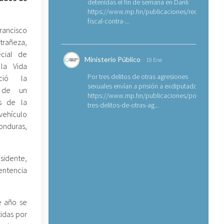
detenidas el fin de semana en Danlí
https://www.mp.hn/publicaciones/requerimien
fiscal-contra-...
rancisco
trañeza,
ecial de
Ministerio Público
19 Ene
 la Vida
Por tres delitos de otras agresiones
ció la
sexuales envían a prisión a exdiputado
n de un
https://www.mp.hn/publicaciones/por-
s de la
tres-delitos-de-otras-ag...
 vehículo
onduras,
sidente,
entencia
e año se
idas por