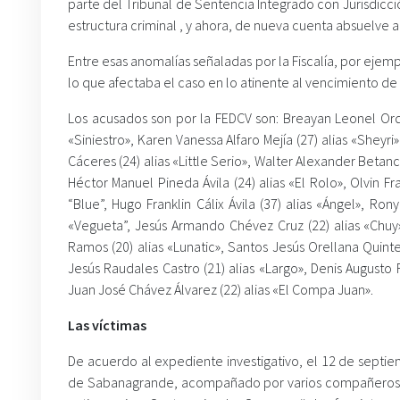
parte del Tribunal de Sentencia Integrado con Jurisdic
estructura criminal , y ahora, de nueva cuenta absuelve a
Entre esas anomalías señaladas por la Fiscalía, por ejempl
lo que afectaba el caso en lo atinente al vencimiento de l
Los acusados son por la FEDCV son: Breayan Leonel Ordó
«Siniestro», Karen Vanessa Alfaro Mejía (27) alias «Sheyr
Cáceres (24) alias «Little Serio», Walter Alexander Betanc
Héctor Manuel Pineda Ávila (24) alias «El Rolo», Olvin F
“Blue”, Hugo Franklin Cálix Ávila (37) alias «Ángel», Ro
«Vegueta”, Jesús Armando Chévez Cruz (22) alias «Chuy
Ramos (20) alias «Lunatic», Santos Jesús Orellana Quinte
Jesús Raudales Castro (21) alias «Largo», Denis Augusto 
Juan José Chávez Álvarez (22) alias «El Compa Juan».
Las víctimas
De acuerdo al expediente investigativo, el 12 de septie
de Sabanagrande, acompañado por varios compañeros, pa