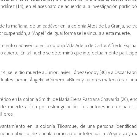
ndárez (14), en el asesinato de acuerdo a la investigación particip
 de la mañana, de un cadáver en la colonia Altos de La Granja, se t
 suspensión, a “Ángel” de igual forma se le vincula a esta muerte.
miento cadavérico en la colonia Villa Adela de Carlos Alfredo Espin
abierto. En tal hecho se determinó que intelectualmente participo
r 4, se le dio muerte a Junior Javier López Godoy (30) y a Oscar Fabr
ctuales fueron: Ángel», «Crimen», «Blue» y autores materiales «Luna
rico en la colonia Smith, de María Elena Pastrana Chavarría (20), e
e muerte asfixia por estrangulación. Los autores intelectuales 
lleros.
evantamiento en la colonia Tiloarque, de una persona identific
eano abierto. Se vincula como autor intelectual a «Vegueta» y ma