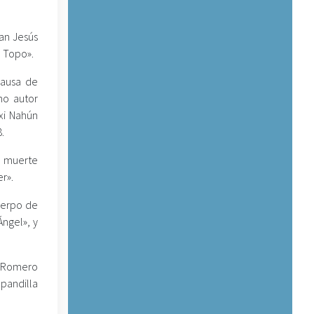
an Jesús
l Topo».
causa de
mo autor
xi Nahún
.
), muerte
r».
cuerpo de
Ángel», y
r Romero
pandilla