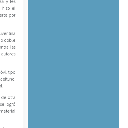
sa y les
 hizo el
erte por
uventina
lo doble
ntra las
 autores
vil tipo
Aceituno.
l.
 de otra
 se logró
 material