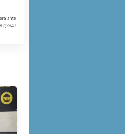
ará ante
eligrosos