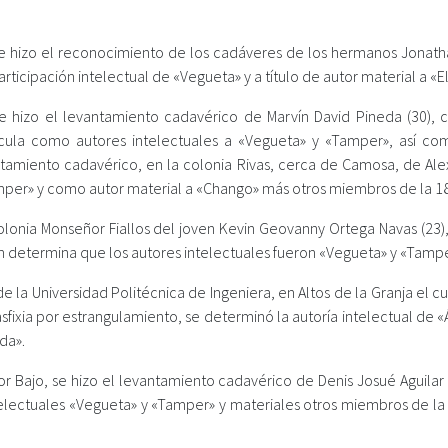
e hizo el reconocimiento de los cadáveres de los hermanos Jonath
articipación intelectual de «Vegueta» y a título de autor material a «E
 se hizo el levantamiento cadavérico de Marvín David Pineda (30), 
cula como autores intelectuales a «Vegueta» y «Tamper», así co
ntamiento cadavérico, en la colonia Rivas, cerca de Camosa, de Ale
amper» y como autor material a «Chango» más otros miembros de la 18
 colonia Monseñor Fiallos del joven Kevin Geovanny Ortega Navas (23
ión determina que los autores intelectuales fueron «Vegueta» y «Tampe
 la Universidad Politécnica de Ingeniera, en Altos de la Granja el 
ixia por estrangulamiento, se determinó la autoría intelectual de «
da».
por Bajo, se hizo el levantamiento cadavérico de Denis Josué Aguila
telectuales «Vegueta» y «Tamper» y materiales otros miembros de la 