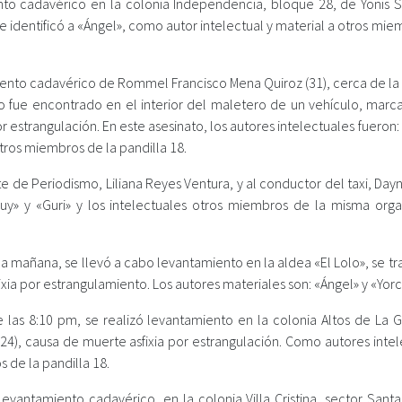
nto cadavérico en la colonia Independencia, bloque 28, de Yonis S
 identificó a «Ángel», como autor intelectual y material a otros mi
iento cadavérico de Rommel Francisco Mena Quiroz (31), cerca de la
o fue encontrado en el interior del maletero de un vehículo, marc
r estrangulación. En este asesinato, los autores intelectuales fueron:
tros miembros de la pandilla 18.
 de Periodismo, Liliana Reyes Ventura, y al conductor del taxi, Dayn
huy» y «Guri» y los intelectuales otros miembros de la misma orga
la mañana, se llevó a cabo levantamiento en la aldea «El Lolo», se t
ixia por estrangulamiento. Los autores materiales son: «Ángel» y «Yorc
las 8:10 pm, se realizó levantamiento en la colonia Altos de La Gr
4), causa de muerte asfixia por estrangulación. Como autores intel
s de la pandilla 18.
evantamiento cadavérico, en la colonia Villa Cristina, sector Santa