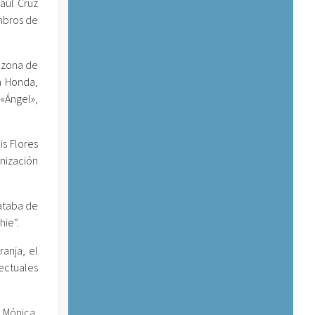
aúl Cruz
embros de
 zona de
a Honda,
 «Ángel»,
is Flores
nización
rataba de
hie”.
anja, el
ectuales
 Mónica,