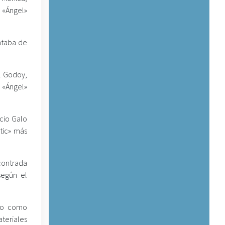
ó «Ángel»
rataba de
al Godoy,
 «Ángel»
icio Galo
tic» más
ncontrada
según el
ado como
teriales