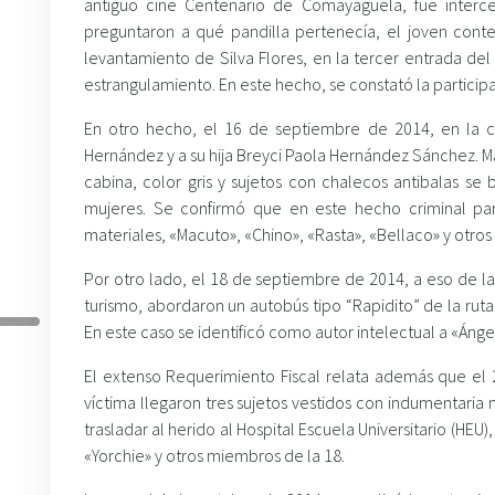
antiguo cine Centenario de Comayagüela, fue interce
preguntaron a qué pandilla pertenecía, el joven cont
levantamiento de Silva Flores, en la tercer entrada d
estrangulamiento. En este hecho, se constató la participa
En otro hecho, el 16 de septiembre de 2014, en la co
Hernández y a su hija Breyci Paola Hernández Sánchez. M
cabina, color gris y sujetos con chalecos antibalas se
mujeres. Se confirmó que en este hecho criminal par
materiales, «Macuto», «Chino», «Rasta», «Bellaco» y otro
Por otro lado, el 18 de septiembre de 2014, a eso de l
turismo, abordaron un autobús tipo “Rapidito” de la rut
En este caso se identificó como autor intelectual a «Áng
El extenso Requerimiento Fiscal relata además que el 2
víctima llegaron tres sujetos vestidos con indumentaria 
trasladar al herido al Hospital Escuela Universitario (HEU)
«Yorchie» y otros miembros de la 18.