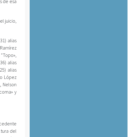
s de esa
l juicio,
1) alias
r Ramírez
s “Topo»,
36) alias
25) alias
do López
», Nelson
Tacoma» y
ocedente
tura del