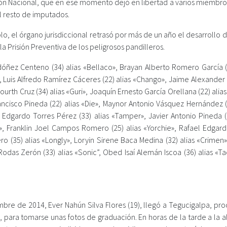
ción Nacional, que en ese momento dejó en libertad a varios miembro
l resto de imputados.
o, el órgano jurisdiccional retrasó por más de un año el desarrollo de
a Prisión Preventiva de los peligrosos pandilleros.
ñez Centeno (34) alias «Bellaco», Brayan Alberto Romero García (3
i», Luis Alfredo Ramírez Cáceres (22) alias «Chango», Jaime Alexande
ourth Cruz (34) alias «Guri», Joaquín Ernesto García Orellana (22) alia
rancisco Pineda (22) alias «Die», Maynor Antonio Vásquez Hernández (
ny Edgardo Torres Pérez (33) alias «Tamper», Javier Antonio Pineda (
», Franklin Joel Campos Romero (25) alias «Yorchie», Rafael Edgar
ro (35) alias «Longly», Loryin Sirene Baca Medina (32) alias «Crimen
Rodas Zerón (33) alias «Sonic”, Obed Isaí Alemán Iscoa (36) alias «
mbre de 2014, Ever Nahún Silva Flores (19), llegó a Tegucigalpa, pr
ra tomarse unas fotos de graduación. En horas de la tarde a la al