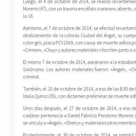
Luego, el 4 de octubre de 2014, se realizó levantamie
Moreno (47), con un trauma encéfalo craneano abierto, se
la 18.
Asimismo, el 7 de octubre de 2014, se efectuó levantam
deslizamiento de la colonia Ciudad del Ángel, su cuerp
color gris, placa PCV1569, con causa de muerte asfixia po
«Crimen», «Chuy» y autores materiales «Yorchie» junto a o
El mismo 7 de octubre de 2014, asesinaron a la estudiante
Solórzano. Los autores materiales fueron: «Ángel», «C
criminal.
También, el 10 de octubre de 2014, a eso de las 8:30 de 
Idalia Quiroz (35), con dictamen preliminar de muerte asf
Unos días después, el 27 de octubre de 2014, a eso de 
cadáver pertenecía a Daniel Fabricio Perdomo Moreno (2
se vincula a «Ángel», «Sheiry» y materiales otros miembro
Posteriormente, el 30 de octubre de 2014, se registró l