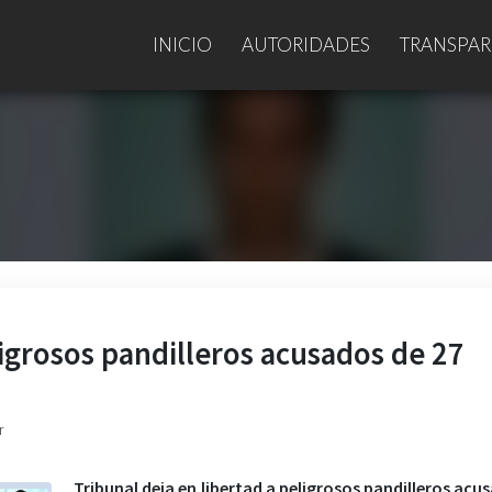
INICIO
AUTORIDADES
TRANSPAR
ligrosos pandilleros acusados de 27
r
Tribunal deja en libertad a peligrosos pandilleros acu