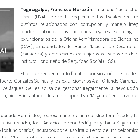
Tegucigalpa, Francisco Morazán
. La Unidad Nacional 
Fiscal (UNAF) presenta requerimientos fiscales en tr
distintos relacionados con corrupción y manejo irre
fondos públicos. Las acciones legales se dirigen
exfuncionarios de la Oficina Administradora de Bienes In
(OABI), exautoridades del Banco Nacional de Desarrollo 
(Banadesa) y empresarios extranjeros acusados de defr
Instituto Hondureño de Seguridad Social (IHSS).
El primer requerimiento fiscal es por violación de los d
Alberto Gonzáles Salinas, y los exfuncionarios Alan Orlando Carranz
o Velásquez. Se les acusa de gestionar ilegalmente la devolució
resa, bienes incautados durante el operativo “Magnate” en marzo de
Maldonado Hernández, representante de una constructora (fraude y l
rativa (fraude), Raúl Antonio Herrera Rodríguez y Tania Sagastum
 los funcionarios), acusados por el uso fraudulento de un fideicomi
alpa, Olancho, obra que nunca se ejecutó. El perjuicio a Banadesa f