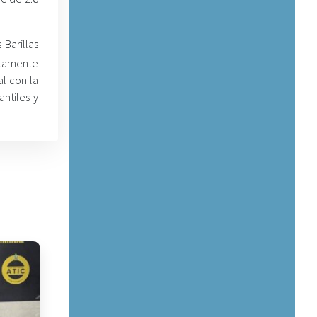
Barillas
citamente
l con la
antiles y