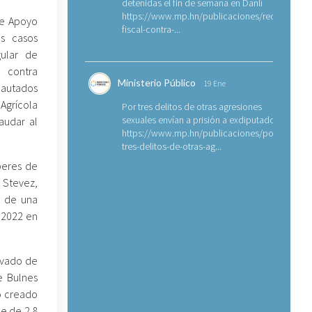
detenidas el fin de semana en Danlí
https://www.mp.hn/publicaciones/requerimien
de Apoyo
fiscal-contra-...
es casos
gular de
 contra
Ministerio Público
19 Ene
cautados
Agrícola
Por tres delitos de otras agresiones
sexuales envían a prisión a exdiputado
audar al
https://www.mp.hn/publicaciones/por-
tres-delitos-de-otras-ag...
eberes de
a Stevez,
n de una
 2022 en
avado de
e Bulnes
so creado
ue de 2.8