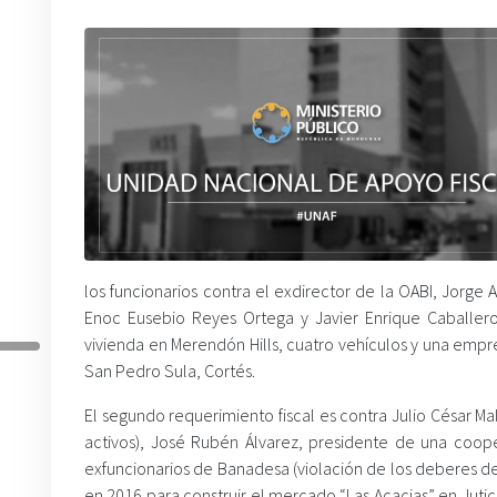
los funcionarios contra el exdirector de la OABI, Jorge 
Enoc Eusebio Reyes Ortega y Javier Enrique Caballer
vivienda en Merendón Hills, cuatro vehículos y una emp
San Pedro Sula, Cortés.
El segundo requerimiento fiscal es contra Julio César 
activos), José Rubén Álvarez, presidente de una coope
exfuncionarios de Banadesa (violación de los deberes de
en 2016 para construir el mercado “Las Acacias” en Jutic