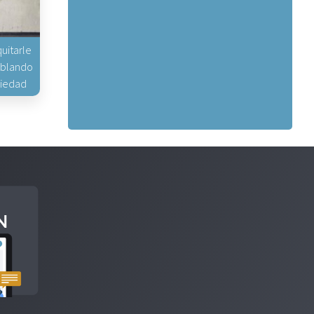
uitarle
hablando
piedad