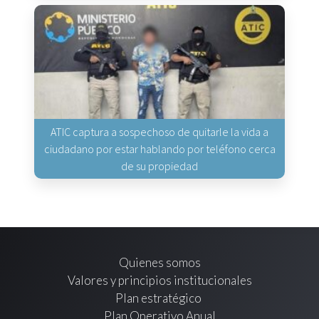
ATIC captura a sospechoso de quitarle la vida a
ciudadano por estar hablando por teléfono cerca
de su propiedad
Quienes somos
Valores y principios institucionales
Plan estratégico
Plan Operativo Anual