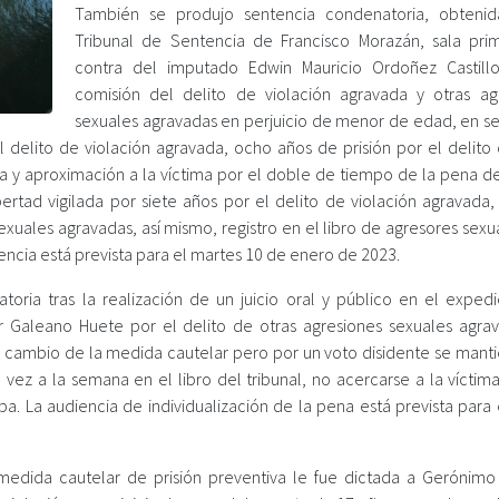
También se produjo sentencia condenatoria, obteni
Tribunal de Sentencia de Francisco Morazán, sala pri
contra del imputado Edwin Mauricio Ordoñez Castill
comisión del delito de violación agravada y otras ag
sexuales agravadas en perjuicio de menor de edad, en se
 delito de violación agravada, ocho años de prisión por el delito 
a y aproximación a la víctima por el doble de tiempo de la pena de 
bertad vigilada por siete años por el delito de violación agravada,
sexuales agravadas, así mismo, registro en el libro de agresores sex
tencia está prevista para el martes 10 de enero de 2023.
oria tras la realización de un juicio oral y público en el exped
r Galeano Huete por el delito de otras agresiones sexuales agra
aron cambio de la medida cautelar pero por un voto disidente se mant
vez a la semana en el libro del tribunal, no acercarse a la víctima
lpa. La audiencia de individualización de la pena está prevista para
medida cautelar de prisión preventiva le fue dictada a Gerónim