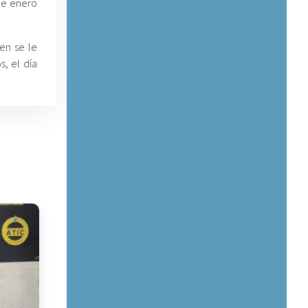
de enero
en se le
, el día