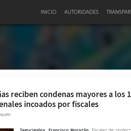
INICIO
AUTORIDADES
TRANSPAR
ñas reciben condenas mayores a los 
enales incoados por fiscales
mpartir
Tegucigalpa, Francisco Morazán.
Fiscales de protecc