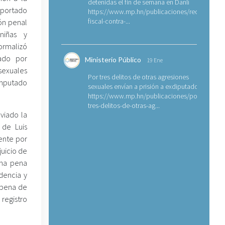
detenidas el fin de semana en Danlí
eportado
https://www.mp.hn/publicaciones/requerimien
fiscal-contra-...
ión penal
niñas y
rmalizó
ado por
Ministerio Público
19 Ene
sexuales
Por tres delitos de otras agresiones
imputado
sexuales envían a prisión a exdiputado
https://www.mp.hn/publicaciones/por-
tres-delitos-de-otras-ag...
viado la
 de Luis
ente por
juicio de
una pena
dencia y
 pena de
 registro