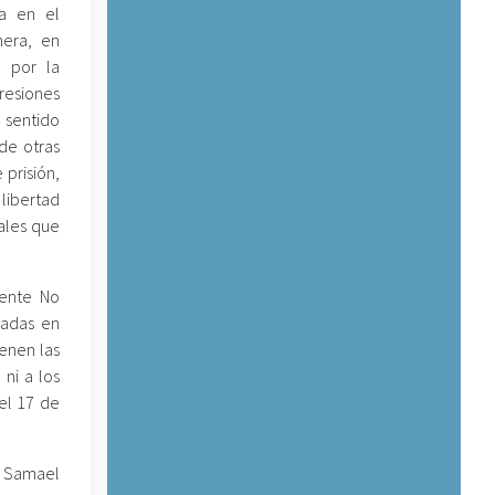
da en el
mera, en
o por la
resiones
 sentido
de otras
prisión,
 libertad
uales que
iente No
vadas en
ienen las
 ni a los
 el 17 de
o Samael