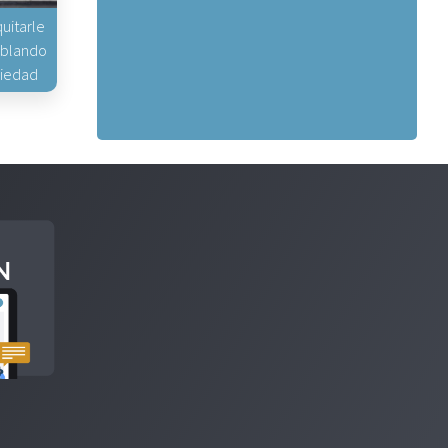
uitarle
hablando
piedad