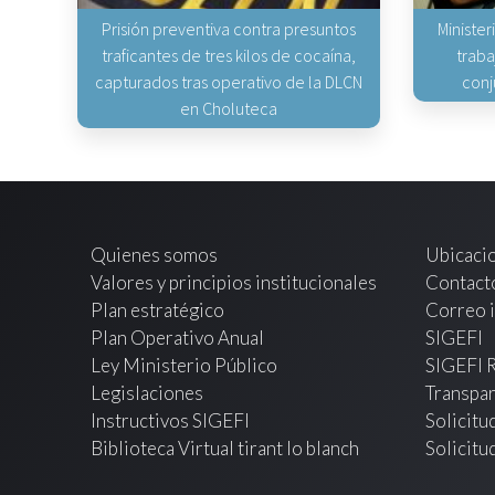
Prisión preventiva contra presuntos
Minister
traficantes de tres kilos de cocaína,
traba
capturados tras operativo de la DLCN
conj
en Choluteca
Quienes somos
Ubicaci
Valores y principios institucionales
Contact
Plan estratégico
Correo i
Plan Operativo Anual
SIGEFI
Ley Ministerio Público
SIGEFI 
Legislaciones
Transpar
Instructivos SIGEFI
Solicitu
Biblioteca Virtual tirant lo blanch
Solicitu