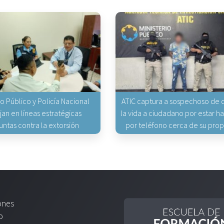
io Público y Policía Nacional
ATIC captura a sospechoso de q
jan en líneas estratégicas
la vida a ciudadano por estar 
untas contra la extorsión
por teléfono cerca de su pro
ones
o