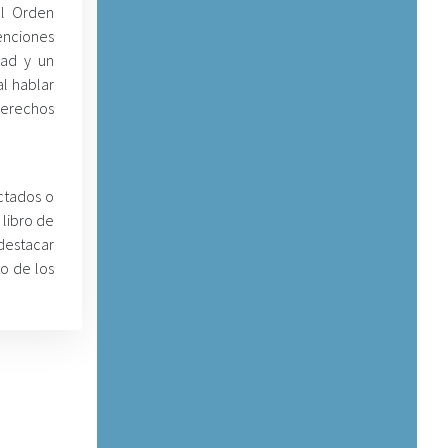
del Orden
tenciones
ad y un
al hablar
derechos
ectados o
 libro de
destacar
o de los