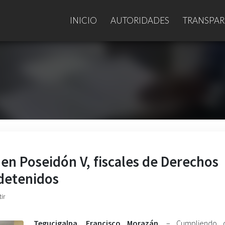
INICIO
AUTORIDADES
TRANSPAR
 en Poseidón V, fiscales de Derechos
detenidos
ir
Tegucigalpa, Francisco Morazán.
– Cumpliendo c