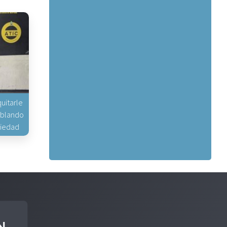
uitarle
hablando
piedad