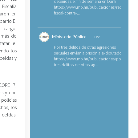
detenidas el fin de semana en Danlí
Fiscalía
https://www.mp.hn/publicaciones/requerimien
fiscal-contra-...
taron en
barrio El
a cargo,
demás de
Ministerio Público
19 Ene
tatar el
Por tres delitos de otras agresiones
endo los
sexuales envían a prisión a exdiputado
celdas y
https://www.mp.hn/publicaciones/por-
tres-delitos-de-otras-ag...
 CORE 7,
es y con
 policías
hos, los
 celdas,