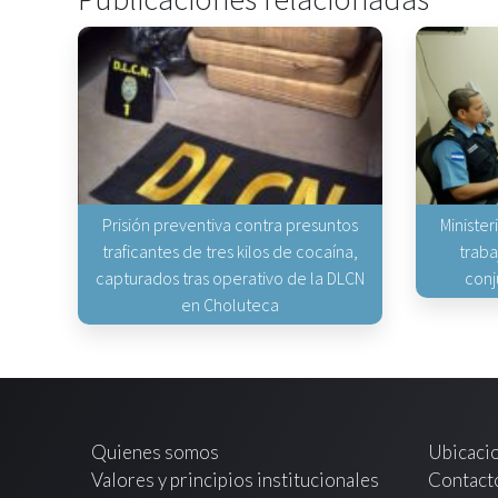
Prisión preventiva contra presuntos
Minister
traficantes de tres kilos de cocaína,
traba
capturados tras operativo de la DLCN
conj
en Choluteca
Quienes somos
Ubicaci
Valores y principios institucionales
Contact