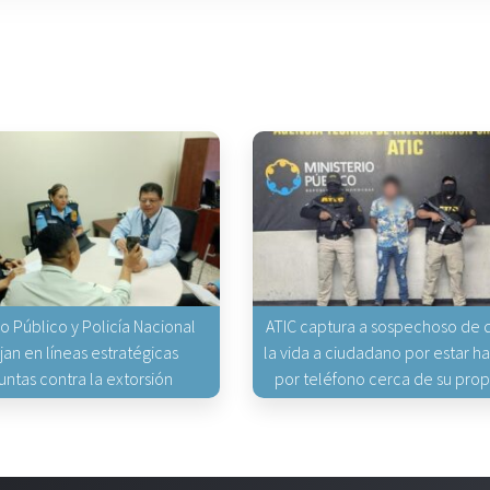
io Público y Policía Nacional
ATIC captura a sospechoso de q
jan en líneas estratégicas
la vida a ciudadano por estar 
untas contra la extorsión
por teléfono cerca de su pro