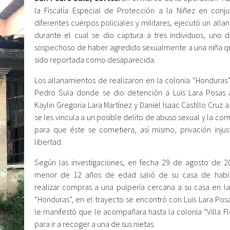
la Fiscalía Especial de Protección a la Niñez en conj
diferentes cuerpos policiales y militares, ejecutó un all
durante el cual se dio captura a tres individuos, uno d
sospechoso de haber agredido sexualmente a una niña q
sido reportada como desaparecida.
Los allanamientos de realizaron en la colonia “Honduras”
Pedro Sula donde se dio detención a Luis Lara Posas a
Kaylin Gregoria Lara Martínez y Daniel Isaac Castillo Cruz 
se les vincula a un posible delito de abuso sexual y la co
para que éste se cometiera, así mismo, privación injus
libertad.
Según las investigaciones, en fecha 29 de agosto de 2
menor de 12 años de edad salió de su casa de habi
realizar compras a una pulpería cercana a su casa en la
“Honduras”, en el trayecto se encontró con Luis Lara Pos
le manifestó que le acompañara hasta la colonia “Villa F
para ir a recoger a una de sus nietas.