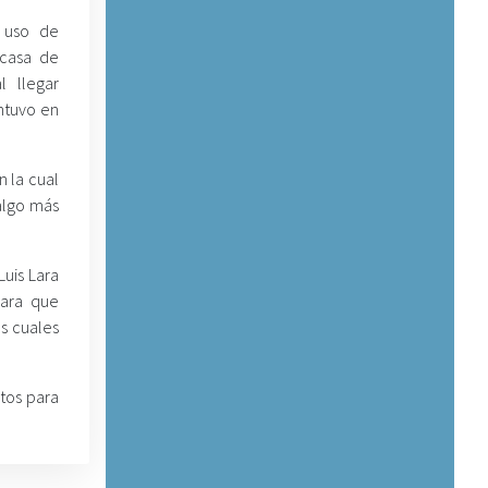
o uso de
 casa de
l llegar
ntuvo en
 la cual
 algo más
Luis Lara
para que
os cuales
ntos para