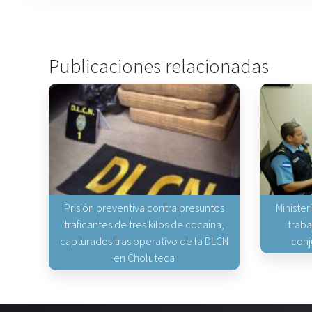
Publicaciones relacionadas
Prisión preventiva contra presuntos
Minister
traficantes de tres kilos de cocaína,
traba
capturados tras operativo de la DLCN
conj
en Choluteca