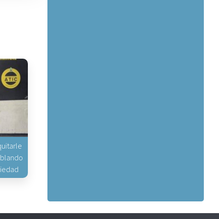
uitarle
hablando
piedad