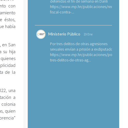
detenidas el fin de semana en Danlí
unto con
https://www.mp.hn/publicaciones/requerimien
fiscal-contra-...
anamiento
e éstos,
ue había
Ministerio Público
19 Ene
Por tres delitos de otras agresiones
, en San
sexuales envían a prisión a exdiputado
 su hija
https://www.mp.hn/publicaciones/por-
a quienes
tres-delitos-de-otras-ag...
mplicidad
ta de la
022, una
tación a
 colonia
as, quien
lorencia”