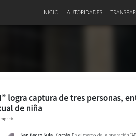
INICIO
AUTORIDADES
TRANSPAR
” logra captura de tres personas, en
xual de niña
ompartir
San Pedro Sula, Cortés.
En el marco de la operación “AB