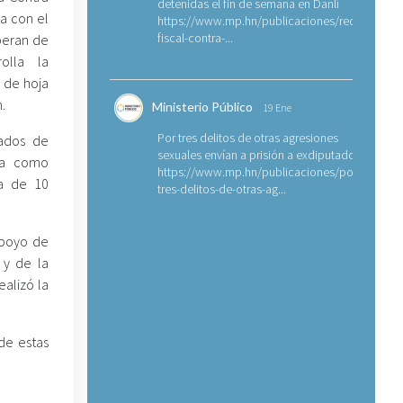
detenidas el fin de semana en Danlí
úa con el
https://www.mp.hn/publicaciones/requerimien
fiscal-contra-...
peran de
olla la
 de hoja
.
Ministerio Público
19 Ene
Por tres delitos de otras agresiones
vados de
sexuales envían a prisión a exdiputado
da como
https://www.mp.hn/publicaciones/por-
a de 10
tres-delitos-de-otras-ag...
apoyo de
 y de la
ealizó la
 de estas