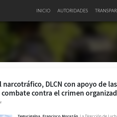
INICIO
AUTORIDADES
TRANSPAR
l narcotráfico, DLCN con apoyo de las
e combate contra el crimen organiza
ir
Tegucigalpa, Francisco Morazán
. La Dirección de Luch