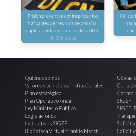
Prisión preventiva contra presuntos
Minister
traficantes de tres kilos de cocaína,
traba
capturados tras operativo de la DLCN
conj
en Choluteca
Quienes somos
Ubicaci
Valores y principios institucionales
Contact
Plan estratégico
Correo i
Plan Operativo Anual
SIGEFI
Ley Ministerio Público
SIGEFI 
Legislaciones
Transpar
Instructivos SIGEFI
Solicitu
Biblioteca Virtual tirant lo blanch
Solicitu