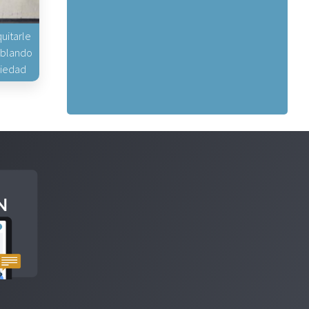
uitarle
hablando
piedad