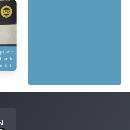
uitarle
hablando
piedad