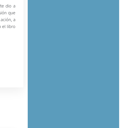
rte dio a
sión que
lación, a
 el libro