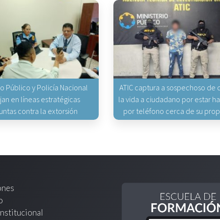
io Público y Policía Nacional
ATIC captura a sospechoso de q
jan en líneas estratégicas
la vida a ciudadano por estar 
untas contra la extorsión
por teléfono cerca de su pro
ones
o
nstitucional