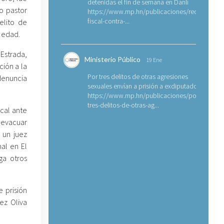
detenidas el fin de semana en Danlí
o pastor
https://www.mp.hn/publicaciones/requerimien
fiscal-contra-...
elito de
 edad.
Estrada,
Ministerio Público
19 Ene
ción a la
Por tres delitos de otras agresiones
 denuncia
sexuales envían a prisión a exdiputado
https://www.mp.hn/publicaciones/por-
tres-delitos-de-otras-ag...
scal ante
y evacuar
 un juez
al en El
iga otros
e prisión
ez Oliva