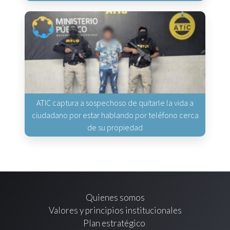
ATIC captura a sospechoso de quitarle la vida a
ciudadano por estar hablando por teléfono cerca
de su propiedad
Quienes somos
Valores y principios institucionales
Plan estratégico