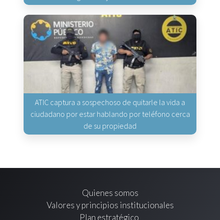
ATIC captura a sospechoso de quitarle la vida a
ciudadano por estar hablando por teléfono cerca
de su propiedad
Quienes somos
Valores y principios institucionales
Plan estratégico