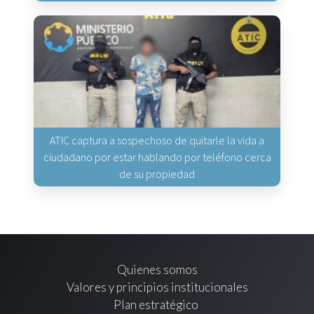
ATIC captura a sospechoso de quitarle la vida a
ciudadano por estar hablando por teléfono cerca
de su propiedad
Quienes somos
Valores y principios institucionales
Plan estratégico