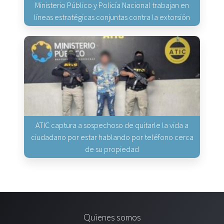
Ministerio Público y Policía Nacional trabajan en
líneas estratégicas conjuntas contra la extorsión
ATIC captura a sospechoso de quitarle la vida a
ciudadano por estar hablando por teléfono cerca
de su propiedad
Quienes somos