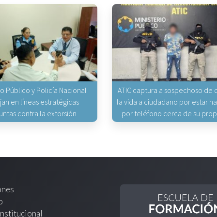
io Público y Policía Nacional
ATIC captura a sospechoso de q
jan en líneas estratégicas
la vida a ciudadano por estar 
untas contra la extorsión
por teléfono cerca de su pro
ones
o
nstitucional