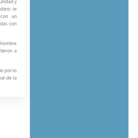
unidad y
dano le
 con un
idas con
el hombre
tieron a
o por lo
al de la