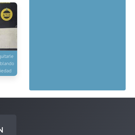
uitarle
hablando
piedad