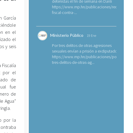
detenidas el fin de semana en Danlí
https://www.mp.hn/publicaciones/requerimien
fiscal-contra-...
n García
ciéndole
on en el
Ministerio Público
19 Ene
izado el
Por tres delitos de otras agresiones
s y seis
sexuales envían a prisión a exdiputado
https://www.mp.hn/publicaciones/por-
tres-delitos-de-otras-ag...
Fiscalía
 por el
rado de
ual fue
nero de
de Agua”
ingla.
 por la
ontraba